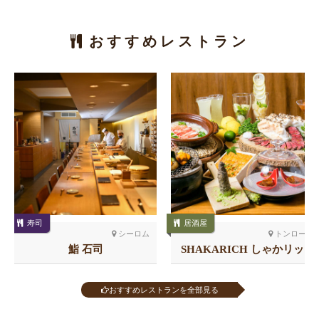
おすすめレストラン
寿司
居酒屋
シーロム
トンロー
鮨 石司
SHAKARICH しゃかリッ
チ トンロー
おすすめレストランを全部見る