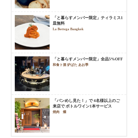
「と暮らすメンバー限定」ティラミス1
皿無料
La Bottega Bangkok
「と暮らすメンバー限定」全品5%OFF
和食ト酒 炉ばた あお季
「バンめし見た！」で 4名様以上のご
来店で ボトルワイン1本サービス
焼肉 燦