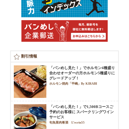
割引情報
「バンめし見た！」でホルモン4種盛り
合わせオーダーの方ホルモン5種盛りに
グレードアップ！
ホルモン焼肉「平嶋」By KIRABI
「バンめし見た！」で1,500Bコースご
予約のお客様に スパークリングワイン
サービス
旬魚菜肉肴酒 L’ecrin55