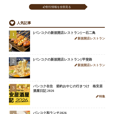
割引情報を全部見る
人気記事
[バンコクの新規開店レストラン] 一石二鳥
1
新規開店レストラン
[バンコクの新規開店レストラン] 甲斐路
2
新規開店レストラン
バンコク在住 節約おやじの行きつけ 格安居
3
酒屋日記 2026
特集
バンコク和ランチ2026