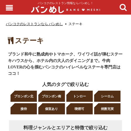
バンコクのレストラン情報ならバンめし！
バンコクのレストランなら バンめし
ステーキ
ステーキ
ブランド和牛に熟成肉やトマホーク、ワイワイ話が弾むステー
キハウスから、ホテル内の大人のダイニングまで。牛肉
LOVERの心を掴むバンコクのハイレベルなステーキ専門店は
ココ！
人気のタグで絞り込む
プロンポン北
プロンポン南
トンロー
シーロム
接待
個室あり
喫煙可
焼酎充実
料理ジャンルとエリアと特徴で絞り込む