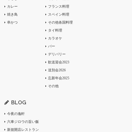
カレー
フランス料理
焼き鳥
スペイン料理
串かつ
その他各国料理
タイ料理
カラオケ
バー
デリバリー
歓送迎会2023
送別会2026
忘新年会2025
その他
BLOG
今夜の逸軒
六車ジロウの旨い飯
新規開店レストラン