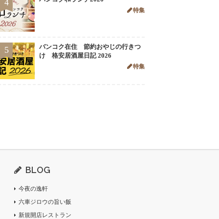
4
特集
バンコク在住 節約おやじの行きつ
5
け 格安居酒屋日記 2026
特集
BLOG
今夜の逸軒
六車ジロウの旨い飯
新規開店レストラン