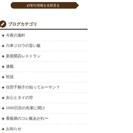
割引情報を全部見る
ブログカテゴリ
今夜の逸軒
六車ジロウの旨い飯
新規開店レストラン
連載
対談
住田千鶴子の知ってルーヤン？
女心とタイの空
1000日目の先輩に聞け
看板娘のコレ飯あがれ〜
お知らせ