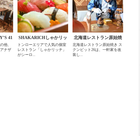
Y’S 41
SHAKARICHしゃかリッ
北海道レストラン原始焼
の他、
トンローエリアで人気の個室
北海道レストラン原始焼き ス
チ スラウォン
き スクンビット26
アナザ
レストラン「しゃかリッチ」
クンビット26は、一軒家を改
がシーロ...
装し...