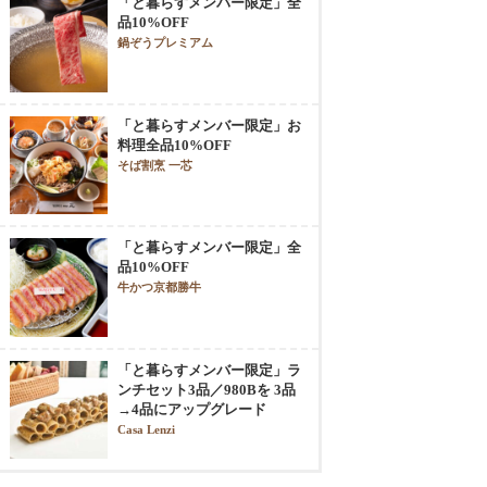
「と暮らすメンバー限定」全
品10%OFF
鍋ぞうプレミアム
「と暮らすメンバー限定」お
料理全品10%OFF
そば割烹 一芯
「と暮らすメンバー限定」全
品10%OFF
牛かつ京都勝牛
「と暮らすメンバー限定」ラ
ンチセット3品／980Bを 3品
→4品にアップグレード
Casa Lenzi