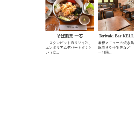
そば割烹 一芯
Teriyaki Bar KELL
スクンビット通りソイ24、
看板メニューの焼き鳥
店
エンポリアムデパートすぐと
豚巻きや手羽先など、
いう立...
ー41限...