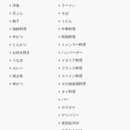
洋食
ラーメン
天ぷら
そば
餃子
うどん
海鮮料理
中華料理
牛かつ
韓国料理
とんかつ
ミャンマー料理
お好み焼き
ハンバーガー
うなぎ
イタリア料理
カレー
フランス料理
焼き鳥
スペイン料理
串かつ
その他各国料理
タイ料理
バー
カラオケ
デリバリー
送別会2026