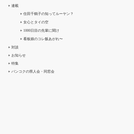
連載
住田千鶴子の知ってルーヤン？
女心とタイの空
1000日目の先輩に聞け
看板娘のコレ飯あがれ〜
対談
お知らせ
特集
バンコクの県人会・同窓会