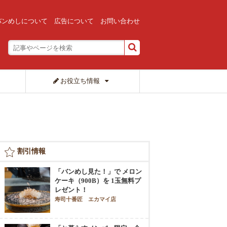
バンめしについて
広告について
お問い合わせ
お役立ち情報
割引情報
「バンめし見た！」で メロン
ケーキ（900B）を 1玉無料プ
レゼント！
寿司十番匠 エカマイ店