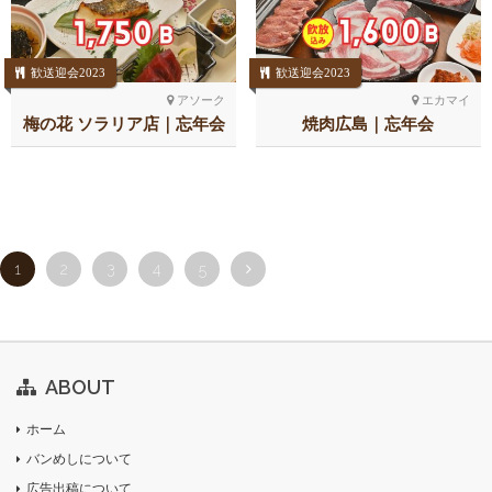
歓送迎会2023
歓送迎会2023
アソーク
エカマイ
梅の花 ソラリア店｜忘年会
焼肉広島｜忘年会
1
2
3
4
5
ABOUT
ホーム
バンめしについて
広告出稿について