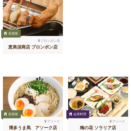
居酒屋
プロンポン北
恵美須商店 プロンポン店
居酒屋
会席料理
アソーク
アソーク
博多うま馬 アソーク店
梅の花 ソラリア店