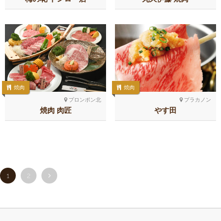
焼肉
焼肉
プロンポン北
プラカノン
焼肉 肉匠
やす田
1
2