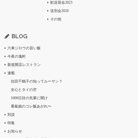
歓送迎会2023
送別会2026
その他
BLOG
六車ジロウの旨い飯
今夜の逸軒
新規開店レストラン
連載
住田千鶴子の知ってルーヤン？
女心とタイの空
1000日目の先輩に聞け
看板娘のコレ飯あがれ〜
対談
特集
お知らせ