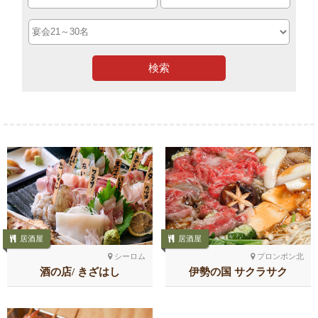
検索
居酒屋
居酒屋
シーロム
プロンポン北
酒の店/ きざはし
伊勢の国 サクラサク