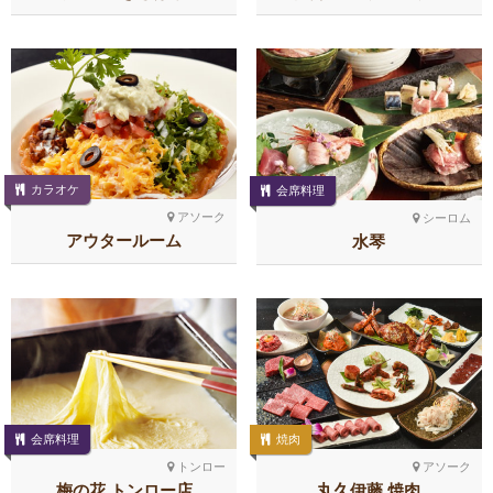
カラオケ
会席料理
アソーク
シーロム
アウタールーム
水琴
会席料理
焼肉
トンロー
アソーク
梅の花 トンロー店
丸久伊藤 焼肉