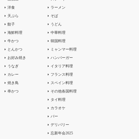
洋食
ラーメン
天ぷら
そば
餃子
うどん
海鮮料理
中華料理
牛かつ
韓国料理
とんかつ
ミャンマー料理
お好み焼き
ハンバーガー
うなぎ
イタリア料理
カレー
フランス料理
焼き鳥
スペイン料理
串かつ
その他各国料理
タイ料理
カラオケ
バー
デリバリー
忘新年会2025