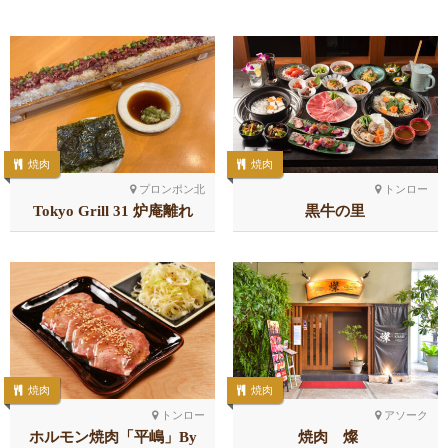
焼肉
焼肉
プロンポン北
トンロー
Tokyo Grill 31 炉庵離れ
黒牛の里
焼肉
焼肉
トンロー
アソーク
ホルモン焼肉「平嶋」By
焼肉 燦