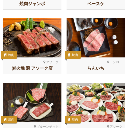
焼肉ジャンボ
ベースケ
焼肉
焼肉
アソーク
トンロー
炭火焼 源 アソーク店
らんいち
焼肉
焼肉
プルーンチット
アソーク