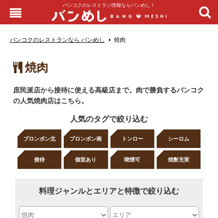
バンコクのレストラン情報ならバンめし！
バンコクのレストランなら バンめし
焼肉
焼肉
庶民派店から接待に使える高級店まで。肉で勝負するバンコク
の人気焼肉店はこちら。
人気のタグで絞り込む
プロンポン北
プロンポン南
トンロー
シーロム
接待
個室あり
喫煙可
焼酎充実
料理ジャンルとエリアと特徴で絞り込む