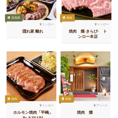
居酒屋
焼肉
トンロー
トンロー
隠れ家 離れ
焼肉 燦-きらび- ト
ンロー本店
焼肉
焼肉
トンロー
アソーク
ホルモン焼肉「平嶋」
焼肉 燦
By KIRABI