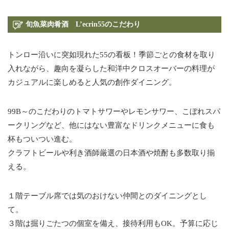
旬魚菜肉肴酒 L’ecrin55のこだわり
トンロー沿いに突如現れた55の看板！季節ごとの食材を取り
入れながら、趣向を凝らした和洋中クロスオーバーの料理が
カジュアルに楽しめると人気の創作ダイニング。
99B～のこだわりのトマトサワーやレモンサワー、こぼれスパ
ークリングなど、他にはない豊富なドリンクメニューに食も
杯もついつい進む。
クラフトビールや利き酒師厳選の日本酒や焼酎も多数取り揃
える。
１階テーブル席では気のおけない仲間とのダイニングとし
て。
３階は掘りごたつの個室を備え、接待利用もOK。予算に応じ