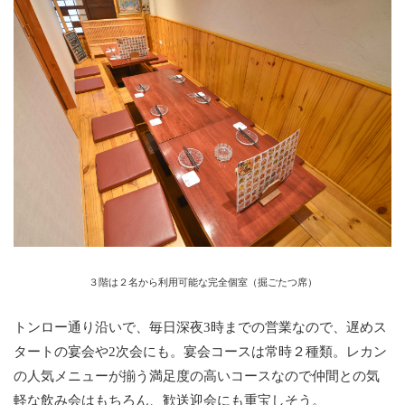
３階は２名から利用可能な完全個室（掘ごたつ席）
トンロー通り沿いで、毎日深夜3時までの営業なので、遅めス
タートの宴会や2次会にも。宴会コースは常時２種類。レカン
の人気メニューが揃う満足度の高いコースなので仲間との気
軽な飲み会はもちろん、歓送迎会にも重宝しそう。