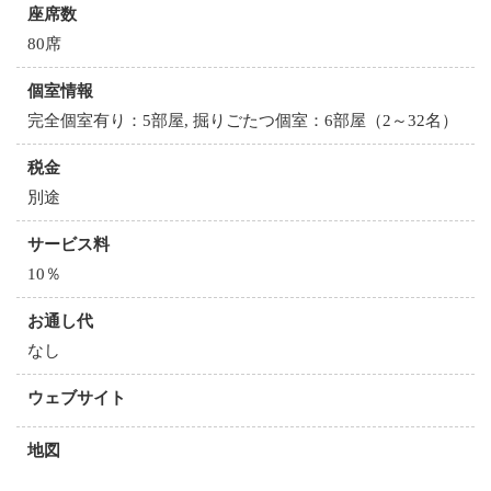
座席数
80席
個室情報
完全個室有り：5部屋, 掘りごたつ個室：6部屋（2～32名）
税金
別途
サービス料
10％
お通し代
なし
ウェブサイト
地図