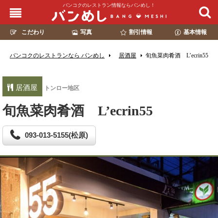
バンコクのレストラン情報ならバンめし！
こだわり
写真
割引情報
基本情報
バンコクのレストランなら バンめし
居酒屋
旬魚菜肉肴酒 L’ecrin55
居酒屋
トンロー地区
旬魚菜肉肴酒 L’ecrin55
093-013-5155(松原)