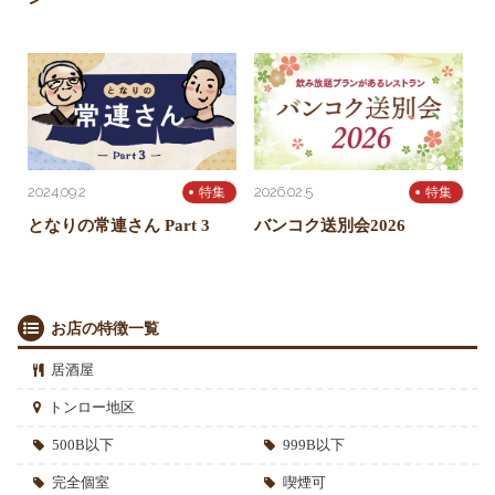
2024.09.2
2026.02.5
特集
特集
となりの常連さん Part 3
バンコク送別会2026
お店の特徴一覧
居酒屋
トンロー地区
500B以下
999B以下
完全個室
喫煙可