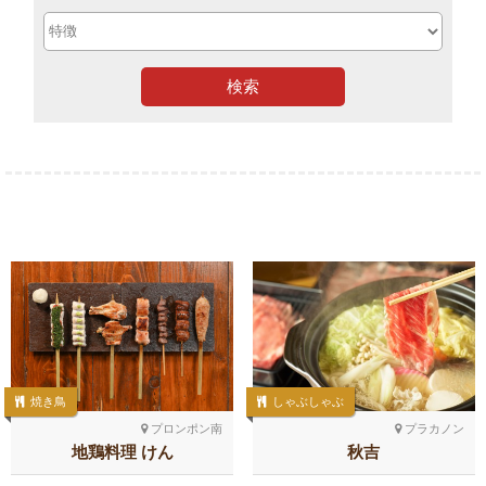
検索
焼き鳥
しゃぶしゃぶ
プロンポン南
プラカノン
地鶏料理 けん
秋吉