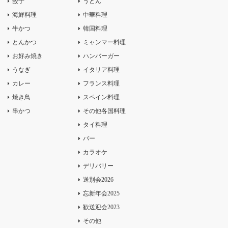
餃子
うどん
海鮮料理
中華料理
牛かつ
韓国料理
とんかつ
ミャンマー料理
お好み焼き
ハンバーガー
うなぎ
イタリア料理
カレー
フランス料理
焼き鳥
スペイン料理
串かつ
その他各国料理
タイ料理
バー
カラオケ
デリバリー
送別会2026
忘新年会2025
歓送迎会2023
その他