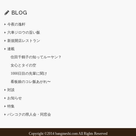
BLOG
今夜の逸軒
六車ジロウの旨い飯
新規開店レストラン
連載
住田千鶴子の知ってルーヤン？
女心とタイの空
1000日目の先輩に聞け
看板娘のコレ飯あがれ〜
対談
お知らせ
特集
バンコクの県人会・同窓会
Copyright ©2014 bangmeshi.com All Rights Reserved