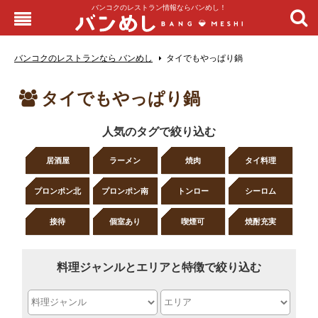
バンコクのレストラン情報ならバンめし！
バンコクのレストランなら バンめし
タイでもやっぱり鍋
タイでもやっぱり鍋
人気のタグで絞り込む
居酒屋
ラーメン
焼肉
タイ料理
プロンポン北
プロンポン南
トンロー
シーロム
接待
個室あり
喫煙可
焼酎充実
料理ジャンルとエリアと特徴で絞り込む