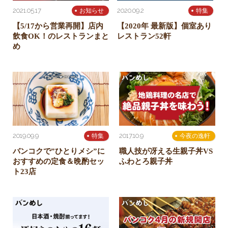
2021.05.17
2020.09.2
お知らせ
特集
【5/17から営業再開】店内
【2020年 最新版】個室あり
飲食OK！のレストランまと
レストラン52軒
め
2019.09.9
2017.10.9
特集
今夜の逸軒
バンコクで”ひとりメシ”に
職人技が冴える生親子丼VS
おすすめの定食＆晩酌セッ
ふわとろ親子丼
ト23店