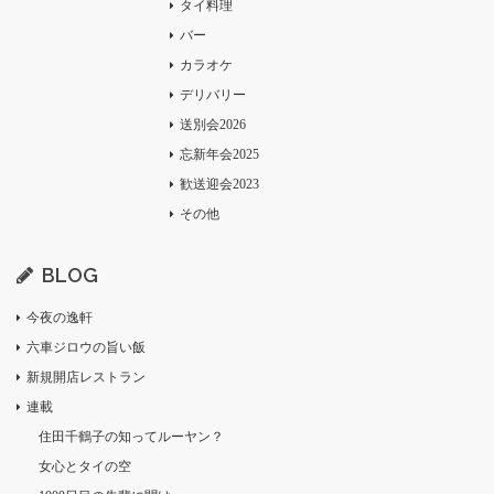
タイ料理
バー
カラオケ
デリバリー
送別会2026
忘新年会2025
歓送迎会2023
その他
BLOG
今夜の逸軒
六車ジロウの旨い飯
新規開店レストラン
連載
住田千鶴子の知ってルーヤン？
女心とタイの空