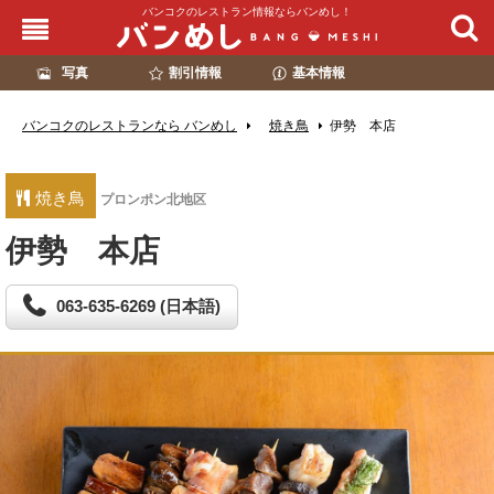
バンコクのレストラン情報ならバンめし！
写真
割引情報
基本情報
バンコクのレストランなら バンめし
焼き鳥
伊勢 本店
焼き鳥
プロンポン北地区
伊勢 本店
063-635-6269 (日本語)