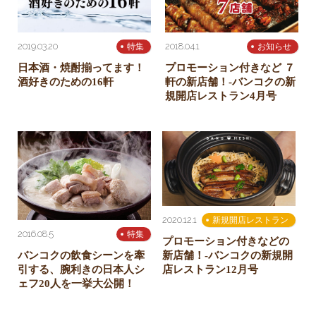
2019.03.20
2018.04.1
特集
お知らせ
日本酒・焼酎揃ってます！
プロモーション付きなど ７
酒好きのための16軒
軒の新店舗！-バンコクの新
規開店レストラン4月号
2020.12.1
新規開店レストラン
2016.08.5
特集
プロモーション付きなどの
バンコクの飲食シーンを牽
新店舗！-バンコクの新規開
引する、腕利きの日本人シ
店レストラン12月号
ェフ20人を一挙大公開！