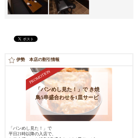
伊勢 本店の割引情報
「バンめし見た！」で き焼
鳥5串盛合わせを1皿サービ
ス
「バンめし見た！」で
平日21時以降の入店で、