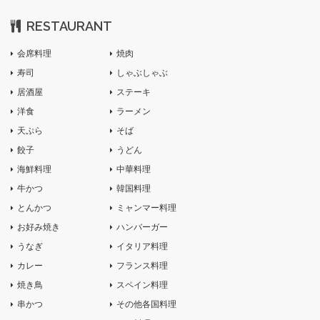
RESTAURANT
会席料理
焼肉
寿司
しゃぶしゃぶ
居酒屋
ステーキ
洋食
ラーメン
天ぷら
そば
餃子
うどん
海鮮料理
中華料理
牛かつ
韓国料理
とんかつ
ミャンマー料理
お好み焼き
ハンバーガー
うなぎ
イタリア料理
カレー
フランス料理
焼き鳥
スペイン料理
串かつ
その他各国料理