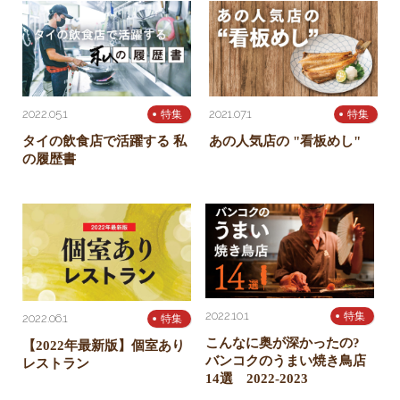
2022.05.1
2021.07.1
特集
特集
タイの飲食店で活躍する 私
あの人気店の "看板めし"
の履歴書
2022.10.1
特集
2022.06.1
特集
こんなに奥が深かったの?
【2022年最新版】個室あり
バンコクのうまい焼き鳥店
レストラン
14選 2022-2023