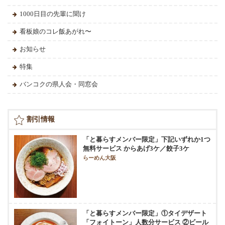
1000日目の先輩に聞け
看板娘のコレ飯あがれ〜
お知らせ
特集
バンコクの県人会・同窓会
割引情報
「と暮らすメンバー限定」下記いずれか1つ
無料サービス からあげ3ケ／餃子3ケ
らーめん大阪
「と暮らすメンバー限定」①タイデザート
「フォイトーン」人数分サービス ②ビール