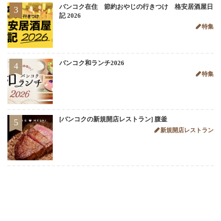
バンコク在住 節約おやじの行きつけ 格安居酒屋日
3
記 2026
特集
バンコク和ランチ2026
4
特集
[バンコクの新規開店レストラン] 腹釜
5
新規開店レストラン