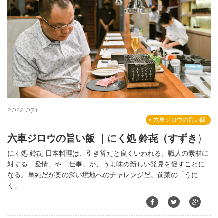
2022.07.1
六車ジロウの旨い飯
六車ジロウの旨い飯 ｜にく処 鈴㐂（すずき）
にく処 鈴㐂 日本料理は、引き算だと良くいわれる。職人の素材に
対する「愛情」や「仕事」が、うま味の新しい発見を促すことに
なる。単純だが奥の深い境地へのチャレンジだ。前菜の「うに
く」