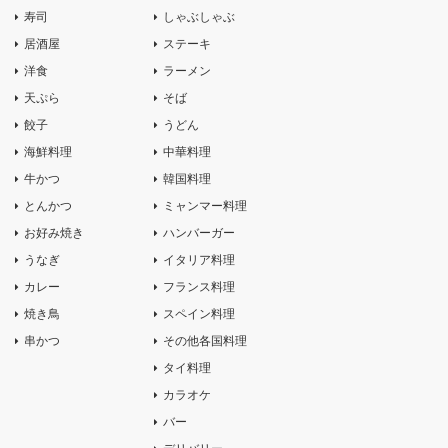
寿司
しゃぶしゃぶ
居酒屋
ステーキ
洋食
ラーメン
天ぷら
そば
餃子
うどん
海鮮料理
中華料理
牛かつ
韓国料理
とんかつ
ミャンマー料理
お好み焼き
ハンバーガー
うなぎ
イタリア料理
カレー
フランス料理
焼き鳥
スペイン料理
串かつ
その他各国料理
タイ料理
カラオケ
バー