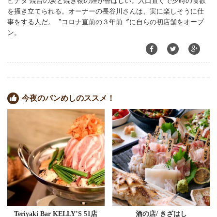
ヒナタ 焼台の炭と焼き物の煙が香ばしい。入口直ぐで夕時の食欲
を掻き立てられる。オーナーの長谷川さんは、実に楽しそうに仕
事をする人だ。〝コロナ直前の３年前〞に自らの初店舗をオープ
ン。
今夜のバンめしのススメ！
Teriyaki Bar KELLY’S 51店
酒の店/ きざはし