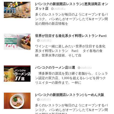
[バンコクの新規開店レストラン] 恵美須商店 オン
ヌット店
2026.08.4
多くのレストランが毎日のようにオープンするバ
ンコク。 バンめしがオープンしたて&オープン間
近の期待の新店情報を
世界が注目する進化系タイ料理レストラン Part1
2026.08.3
ワインと一緒に楽しみたい 世界が注目する進化
系タイ料理レストラン Part1 タイ各地の食
材、世界水準の技術、そして自
バンコクのラーメン店11選
2026.07.2
博多豚骨の源流を受け継ぐ老舗から、ミシュラ
ン認定の実力店、1,000を超えるレシピを持つク
リエイターの新作まで。一杯に
[バンコクの新規開店レストラン] らーめん大阪
2026.07.2
多くのレストランが毎日のようにオープンするバ
ンコク。 バンめしがオープンしたて&オープン間