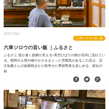
2022.09.2
六車ジロウの旨い飯
六車ジロウの旨い飯 ｜ふるさと
ふるさと 遥か遠く故郷が見える♪美空ひばりの曲が店内に流れてい
る。昭和の人情や緩やかさをまとった雰囲気があるこの店は、店
主知夏さんの故郷秩父から取寄せた季節野菜を楽しめる。彼女の
叔