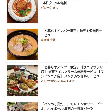
5本注文で1本無料
グローク 1970
「と暮らすメンバー限定」味玉１個無料サ
ービス
味噌麺 千蔵
「と暮らすメンバー限定」 【タニヤプラザ
店】 抹茶アイスクリーム無料サービス 【ワ
ンバンコク店】 メンチカツ無料サービス
とんかつ徳 One Bangkok店
「バンめし見た！」で レモンサワー、ビー
ル、ハイボール 最初の一杯39バーツ