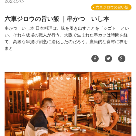
2023.03.3
六車ジロウの旨い飯
六車ジロウの旨い飯 ｜串かつ いし本
串かつ いし本 日本料理は、味を引き出すことを「シゴト」とい
い、それを板場の職人が行う。大阪で生まれた串カツは時間を経
て、高級な串揚げ割烹に進化したのだろう。庶民的な食材に衣を
まと