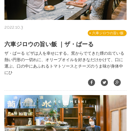
2022.10.3
六車ジロウの旨い飯
六車ジロウの旨い飯 ｜ザ・ばーる
ザ・ばーる ピザは人を幸せにする。窯からでてきた煙の出ている
熱い円形の一切れに、オリーブオイルを好きなだけかけて、口に
運ぶ。口の中にあふれるトマトソースとチーズのうま味が身体中
にひ