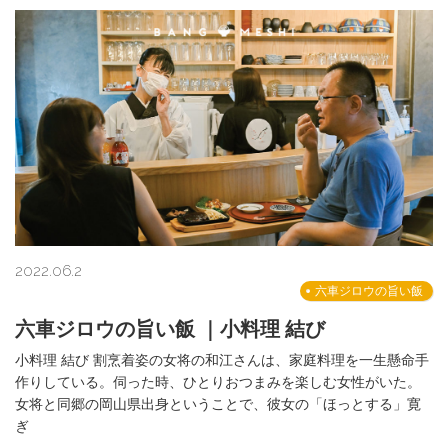
2022.06.2
六車ジロウの旨い飯
六車ジロウの旨い飯 ｜小料理 結び
小料理 結び 割烹着姿の女将の和江さんは、家庭料理を一生懸命手
作りしている。伺った時、ひとりおつまみを楽しむ女性がいた。
女将と同郷の岡山県出身ということで、彼女の「ほっとする」寛
ぎ