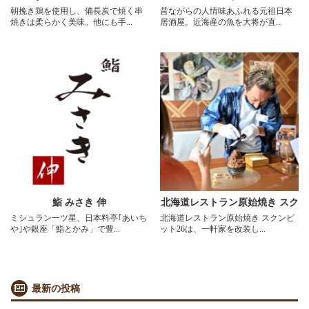
朝挽き鶏を使用し、備長炭で焼く串
昔ながらの人情味あふれる元祖日本
焼きは柔らかく美味。他にも手...
居酒屋。近海産の魚を大将が直...
鮨 みさき 伸
北海道レストラン原始焼き スク
ミシュラン一ツ星、日本料亭｢あいち
北海道レストラン原始焼き スクンビ
ンビット26
や｣や銀座「鮨とかみ」で豊...
ット26は、一軒家を改装し...
最新の投稿