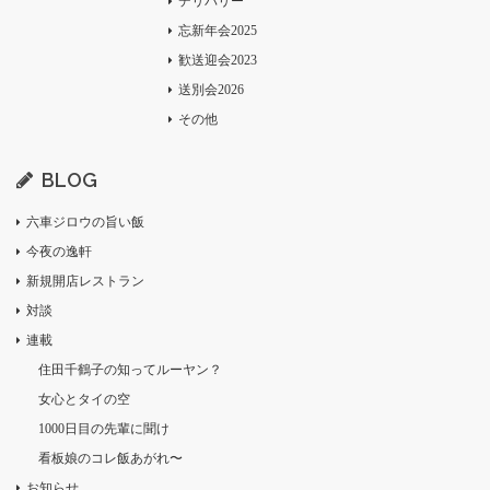
デリバリー
忘新年会2025
歓送迎会2023
送別会2026
その他
BLOG
六車ジロウの旨い飯
今夜の逸軒
新規開店レストラン
対談
連載
住田千鶴子の知ってルーヤン？
女心とタイの空
1000日目の先輩に聞け
看板娘のコレ飯あがれ〜
お知らせ