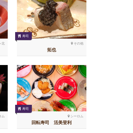
寿司
ン北
その他
拓也
寿司
ロム
シーロム
回転寿司 活美登利