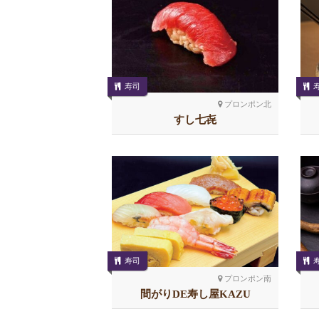
寿司
プロンポン北
すし七㐂
寿司
プロンポン南
間がりDE寿し屋KAZU