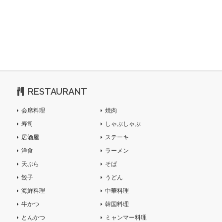
RESTAURANT
会席料理
焼肉
寿司
しゃぶしゃぶ
居酒屋
ステーキ
洋食
ラーメン
天ぷら
そば
餃子
うどん
海鮮料理
中華料理
牛かつ
韓国料理
とんかつ
ミャンマー料理