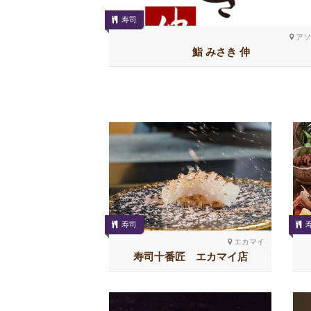
寿司
アソ
鮨 みさき 伸
寿司
エカマイ
寿司十番匠 エカマイ店