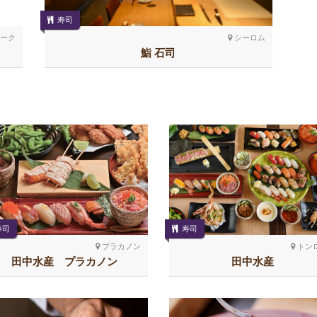
寿司
ーク
シーロム
鮨 石司
寿司
寿司
プラカノン
トン
田中水産 プラカノン
田中水産