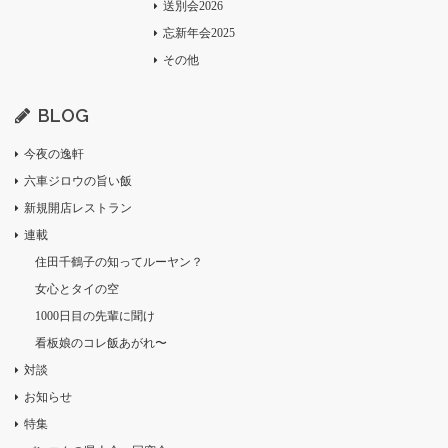
送別会2026
忘新年会2025
その他
BLOG
今夜の逸軒
六車ジロウの旨い飯
新規開店レストラン
連載
住田千鶴子の知ってルーヤン？
女心とタイの空
1000日目の先輩に聞け
看板娘のコレ飯あがれ〜
対談
お知らせ
特集