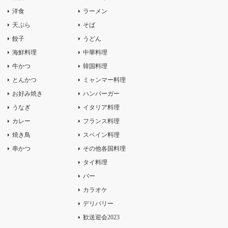
洋食
ラーメン
天ぷら
そば
餃子
うどん
海鮮料理
中華料理
牛かつ
韓国料理
とんかつ
ミャンマー料理
お好み焼き
ハンバーガー
うなぎ
イタリア料理
カレー
フランス料理
焼き鳥
スペイン料理
串かつ
その他各国料理
タイ料理
バー
カラオケ
デリバリー
歓送迎会2023