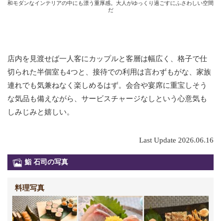
和モダンなインテリアの中にも漂う重厚感。大人がゆっくり過ごすにふさわしい空間
だ
店内を見渡せば一人客にカップルと客層は幅広く、格子で仕
切られた半個室も4つと、接待での利用は言わずもがな、家族
連れでも気兼ねなく楽しめるはず。会合や宴席に重宝しそう
な気品も備えながら、サービスチャージなしという心意気も
しみじみと嬉しい。
Last Update 2026.06.16
鮨 石司の写真
料理写真