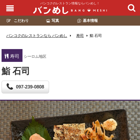
バンコクのレストラン情報ならバンめし！
こだわり
写真
基本情報
バンコクのレストランなら バンめし
寿司
鮨 石司
寿司
シーロム地区
鮨 石司
097-239-0808