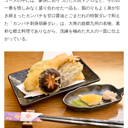
コースの中には、豪快に切りつけた天然マグロなど、その日
一番を惜しみなく盛り合わせた一品も。脂のりもよく身が引
き締まったカンパチを甘口醤油とごまだれの特製ダレで和え
た「カンパチ刺身胡麻ダレ」は、大将の故郷九州の名物。素
朴な郷土料理でありながら、洗練を極めた大人の一皿に仕上
がっている。