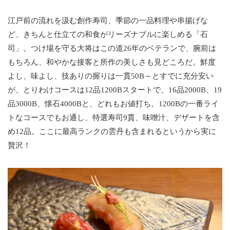
江戸前の流れを汲む創作寿司、季節の一品料理や串揚げな
ど、きちんと仕立ての和食がリーズナブルに楽しめる「石
司」。つけ場を守る大将はこの道26年のベテランで、腕前は
もちろん、和やかな接客と所作の美しさも見どころだ。鮮度
よし、味よし、技ありの握りは一貫50B～とすでに充分安い
が、とりわけコースは12品1200Bスタートで、16品2000B、19
品3000B、懐石4000Bと、どれもお値打ち。1200Bの一番ライ
トなコースでもお通し、特選寿司9貫、味噌汁、デザートを含
め12品。ここに最高ランクの雲丹も含まれるというから実に
贅沢！