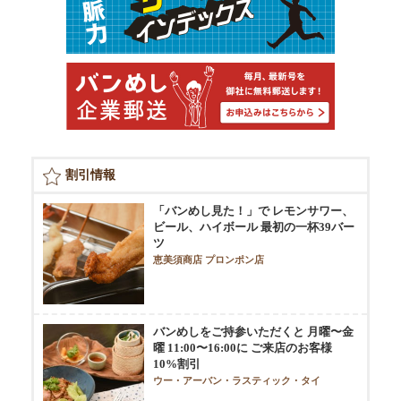
割引情報
「バンめし見た！」で レモンサワー、
ビール、ハイボール 最初の一杯39バー
ツ
恵美須商店 プロンポン店
バンめしをご持参いただくと 月曜〜金
曜 11:00〜16:00に ご来店のお客様
10%割引
ウー・アーバン・ラスティック・タイ