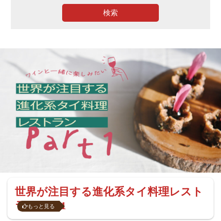
検索
世界が注目する進化系タイ料理レスト
ラン Part1
もっと見る