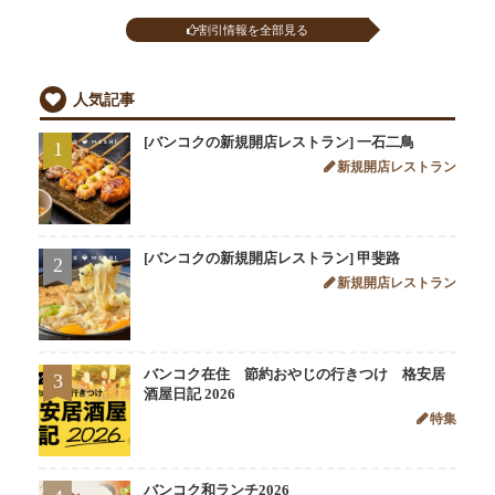
割引情報を全部見る
人気記事
[バンコクの新規開店レストラン] 一石二鳥
1
新規開店レストラン
[バンコクの新規開店レストラン] 甲斐路
2
新規開店レストラン
バンコク在住 節約おやじの行きつけ 格安居
3
酒屋日記 2026
特集
バンコク和ランチ2026