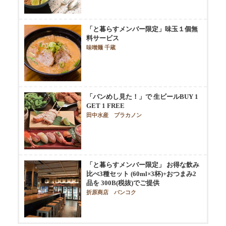
「と暮らすメンバー限定」味玉１個無
料サービス
味噌麺 千蔵
「バンめし見た！」で 生ビールBUY 1
GET 1 FREE
田中水産 プラカノン
「と暮らすメンバー限定」 お得な飲み
比べ3種セット (60ml×3杯)+おつまみ2
品を 300B(税抜)でご提供
折原商店 バンコク