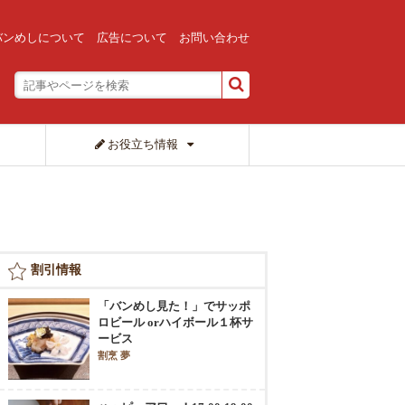
バンめしについて
広告について
お問い合わせ
お役立ち情報
割引情報
「バンめし見た！」でサッポ
ロビール orハイボール１杯サ
ービス
割烹 夢