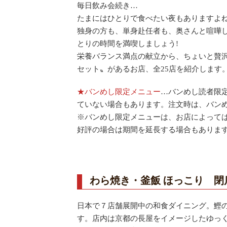
毎日飲み会続き…
たまにはひとりで食べたい夜もありますよ
独身の方も、単身赴任者も、奥さんと喧嘩
とりの時間を満喫しましょう!
栄養バランス満点の献立から、ちょいと贅
セット〟があるお店、全25店を紹介します
★バンめし限定メニュー
…バンめし読者限定
ていない場合もあります。注文時は、バン
※バンめし限定メニューは、お店によっては
好評の場合は期間を延長する場合もありま
わら焼き・釜飯 ほっこり 閉
日本で７店舗展開中の和食ダイニング。鰹
す。店内は京都の長屋をイメージしたゆっ