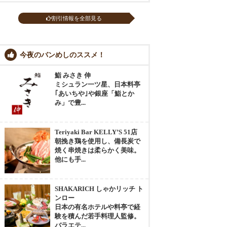
割引情報を全部見る
今夜のバンめしのススメ！
鮨 みさき 伸
ミシュラン一ツ星、日本料亭
｢あいちや｣や銀座「鮨とか
み」で豊...
Teriyaki Bar KELLY’S 51店
朝挽き鶏を使用し、備長炭で
焼く串焼きは柔らかく美味。
他にも手...
SHAKARICH しゃかリッチ ト
ンロー
日本の有名ホテルや料亭で経
験を積んだ若手料理人監修。
バラエテ...