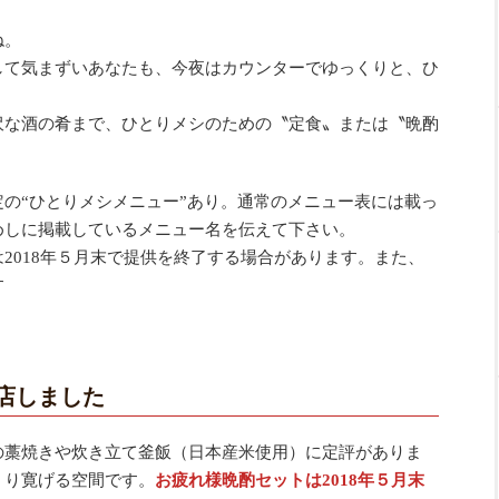
ね。
して気まずいあなたも、今夜はカウンターでゆっくりと、ひ
沢な酒の肴まで、ひとりメシのための〝定食〟または〝晩酌
。
の“ひとりメシメニュー”あり。通常のメニュー表には載っ
めしに掲載しているメニュー名を伝えて下さい。
2018年５月末で提供を終了する場合があります。また、
す
店しました
の藁焼きや炊き立て釜飯（日本産米使用）に定評がありま
くり寛げる空間です。
お疲れ様晩酌セットは2018年５月末