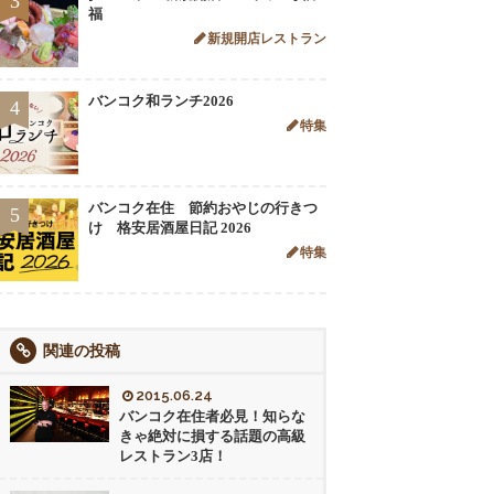
3
福
新規開店レストラン
バンコク和ランチ2026
4
特集
バンコク在住 節約おやじの行きつ
5
け 格安居酒屋日記 2026
特集
関連の投稿
2015.06.24
バンコク在住者必見！知らな
きゃ絶対に損する話題の高級
レストラン3店！