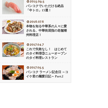
2015.09.5
バンコクでいただける絶品
「中トロ」15選！
2016.07.6
本物を知る中華系の人々に愛
される、中華街屈指の老舗潮
州料理店！
2017.04.7
これで失敗なし！ はじめて
のタイ料理③ニューオープン
のタイ料理レストラン
2017.05.5
バンコク ラーメン記念日 ～コ
イケ君の麺愛日記～ Part.2