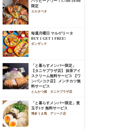
ハッピーアワー！17:00-19:00
限定
エルタペオ
毎週月曜日 マルゲリータ
BUY 1 GET 1 FREE!
ダンザンテ
「と暮らすメンバー限定」
【タニヤプラザ店】 抹茶アイ
スクリーム無料サービス 【ワ
ンバンコク店】 メンチカツ無
料サービス
とんかつ徳 タニヤプラザ店
「と暮らすメンバー限定」煮
玉子1ケ 無料サービス
博多うま馬 アソーク店