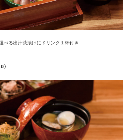
と選べる出汁茶漬けにドリンク１杯付き
0B）