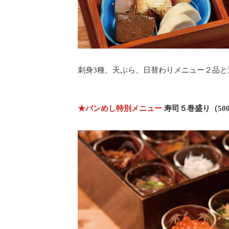
刺身3種、天ぷら、日替わりメニュー２品
★バンめし特別メニュー
寿司５巻盛り（50