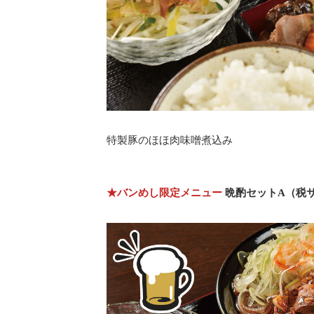
特製豚のほほ肉味噌煮込み
★バンめし限定メニュー
晩酌セットA（税サ