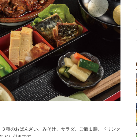
！３種のおばんざい、みそ汁、サラダ、ご飯１膳、ドリンク
など）付きです。