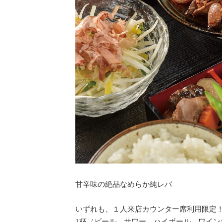
甘辛味の絶品なめらか純レバ
いずれも、１人来店カウンター席利用限定
1杯（ビール、サワー、ハイボール、ワイン