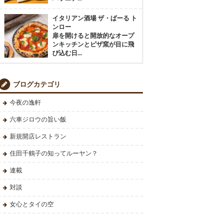
イタリアン酒場 ザ・ばーる ト
ンロー
扉を開けると開放的なオープ
ンキッチンとピザ窯が目に飛
び込む日...
ブログカテゴリ
今夜の逸軒
六車ジロウの旨い飯
新規開店レストラン
住田千鶴子の知ってルーヤン？
連載
対談
女心とタイの空