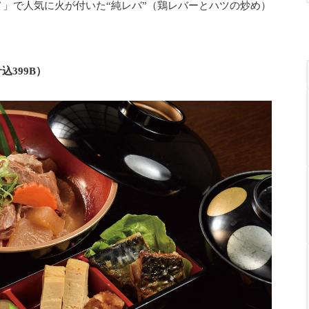
メ」で人気に火が付いた“純レバ”（鶏レバーとハツの炒め）
込399B）