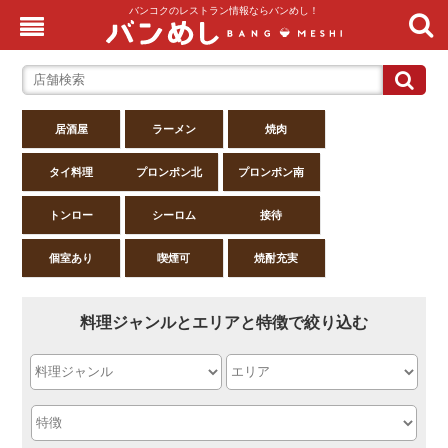
バンコクのレストラン情報ならバンめし！
居酒屋
ラーメン
焼肉
タイ料理
プロンポン北
プロンポン南
トンロー
シーロム
接待
個室あり
喫煙可
焼酎充実
料理ジャンルとエリアと特徴で絞り込む