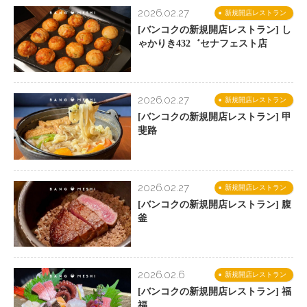
2026.02.27
新規開店レストラン
[バンコクの新規開店レストラン] し
ゃかりき432゛セナフェスト店
2026.02.27
新規開店レストラン
[バンコクの新規開店レストラン] 甲
斐路
2026.02.27
新規開店レストラン
[バンコクの新規開店レストラン] 腹
釜
2026.02.6
新規開店レストラン
[バンコクの新規開店レストラン] 福
福