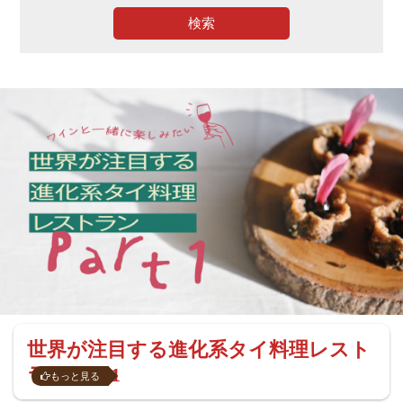
検索
世界が注目する進化系タイ料理レスト
ラン Part1
もっと見る