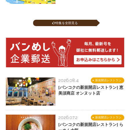
特集を全部見る
2026.08.4
新規開店レストラン
[バンコクの新規開店レストラン] 恵
美須商店 オンヌット店
2026.07.2
新規開店レストラン
[バンコクの新規開店レストラン] ら