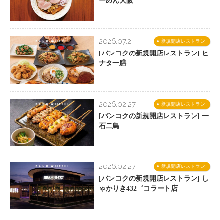
ーめん大阪
2026.07.2
新規開店レストラン
[バンコクの新規開店レストラン] ヒ
ナタ一膳
2026.02.27
新規開店レストラン
[バンコクの新規開店レストラン] 一
石二鳥
2026.02.27
新規開店レストラン
[バンコクの新規開店レストラン] し
ゃかりき432゛コラート店