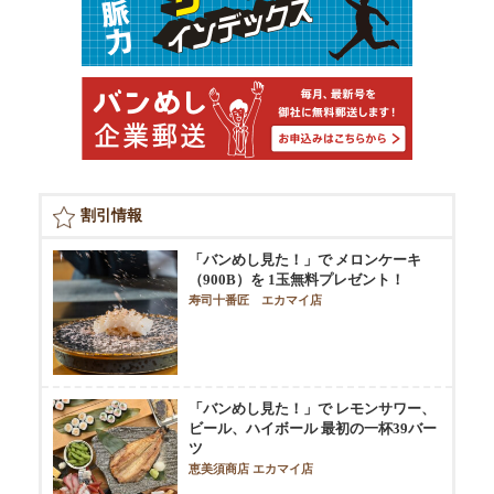
割引情報
「バンめし見た！」で メロンケーキ
（900B）を 1玉無料プレゼント！
寿司十番匠 エカマイ店
「バンめし見た！」で レモンサワー、
ビール、ハイボール 最初の一杯39バー
ツ
恵美須商店 エカマイ店