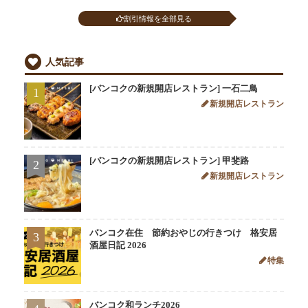
割引情報を全部見る
人気記事
[バンコクの新規開店レストラン] 一石二鳥
1
新規開店レストラン
[バンコクの新規開店レストラン] 甲斐路
2
新規開店レストラン
バンコク在住 節約おやじの行きつけ 格安居
3
酒屋日記 2026
特集
バンコク和ランチ2026