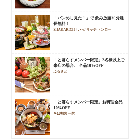
「バンめし見た！」で 飲み放題30分延
長無料！
SHAKARICH しゃかリッチ トンロー
「と暮らすメンバー限定」2名様以上ご
来店の場合、 全品10%OFF
ふるさと
「と暮らすメンバー限定」お料理全品
10%OFF
そば割烹 一芯