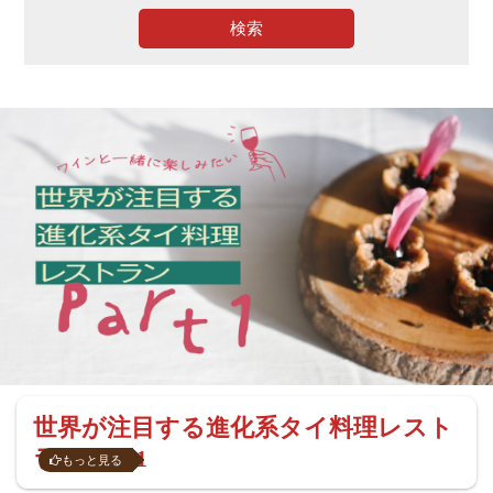
検索
世界が注目する進化系タイ料理レスト
ラン Part1
もっと見る