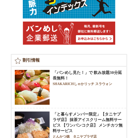
割引情報
「バンめし見た！」で 飲み放題30分延
長無料！
SHAKARICHしゃかリッチ スラウォン
「と暮らすメンバー限定」【タニヤプ
ラザ店】 抹茶アイスクリーム無料サー
ビス 【ワンバンコク店】 メンチカツ無
料サービス
とんかつ徳 タニヤプラザ店