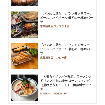
「バンめし見た！」で レモンサワー、
ビール、ハイボール 最初の一杯39バー
ツ
恵美須商店 ラップラオ店
「バンめし見た！」で レモンサワー、
ビール、ハイボール 最初の一杯39バー
ツ
恵美須商店 トンロー店
「と暮らすメンバー限定」ラーメンと
ドリンク注文の場合 コーンウィング
（揚げとうもろこし） 1個無料サービ
ス
MENSHO TONKOTSU