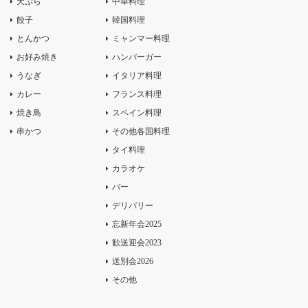
天ぷら
中華料理
餃子
韓国料理
とんかつ
ミャンマー料理
お好み焼き
ハンバーガー
うなぎ
イタリア料理
カレー
フランス料理
焼き鳥
スペイン料理
串かつ
その他各国料理
タイ料理
カラオケ
バー
デリバリー
忘新年会2025
歓送迎会2023
送別会2026
その他