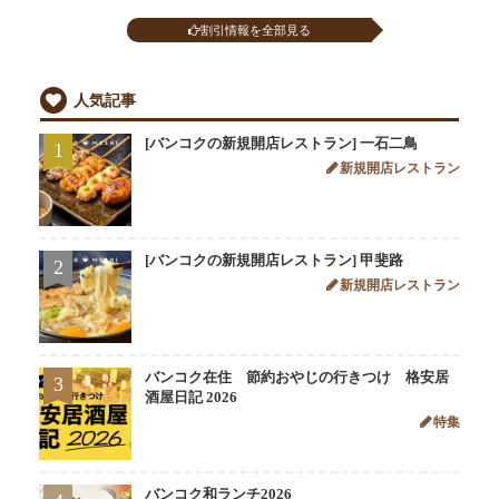
割引情報を全部見る
人気記事
[バンコクの新規開店レストラン] 一石二鳥
1
新規開店レストラン
[バンコクの新規開店レストラン] 甲斐路
2
新規開店レストラン
バンコク在住 節約おやじの行きつけ 格安居
3
酒屋日記 2026
特集
バンコク和ランチ2026