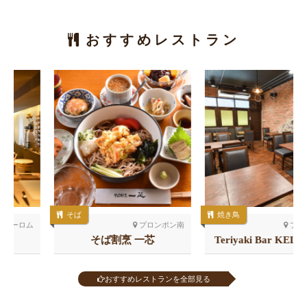
おすすめレストラン
そば
焼き鳥
プロンポン南
プロンポン北
そば割烹 一芯
Teriyaki Bar KELLY’S 41
店
おすすめレストランを全部見る