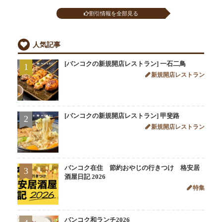
割引情報を全部見る
人気記事
[バンコクの新規開店レストラン] 一石二鳥
1
新規開店レストラン
[バンコクの新規開店レストラン] 甲斐路
2
新規開店レストラン
バンコク在住 節約おやじの行きつけ 格安居
3
酒屋日記 2026
特集
バンコク和ランチ2026