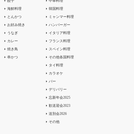
餃子
中華料理
海鮮料理
韓国料理
とんかつ
ミャンマー料理
お好み焼き
ハンバーガー
うなぎ
イタリア料理
カレー
フランス料理
焼き鳥
スペイン料理
串かつ
その他各国料理
タイ料理
カラオケ
バー
デリバリー
忘新年会2025
歓送迎会2023
送別会2026
その他