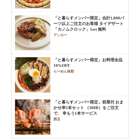
「と暮らすメンバー限定」合計1,000バ
ーツ以上ご注文のお客様 タイデザート
「カノムクロック」1set 無料
アンロー
「と暮らすメンバー限定」お料理全品
10%OFF
らーめん味彩
「と暮らすメンバー限定」前菜付 おま
かせ串5本セット （360B）をご注文
で、 串もう1本サービス
酉玉