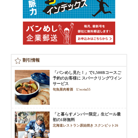
割引情報
「バンめし見た！」で1,500Bコースご
予約のお客様に スパークリングワイン
サービス
旬魚菜肉肴酒 L’ecrin55
「と暮らすメンバー限定」生ビール最
初の1杯無料
北海道レストラン原始焼き スクンビット26