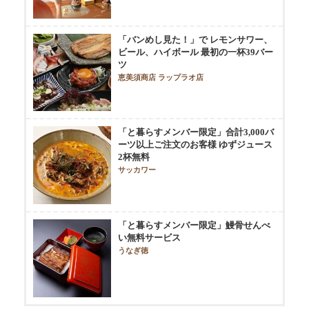
「バンめし見た！」で レモンサワー、
ビール、ハイボール 最初の一杯39バー
ツ
恵美須商店 ラップラオ店
「と暮らすメンバー限定」合計3,000バ
ーツ以上ご注文のお客様 ゆずジュース
2杯無料
サッカワー
「と暮らすメンバー限定」鰻骨せんべ
い無料サービス
うなぎ徳