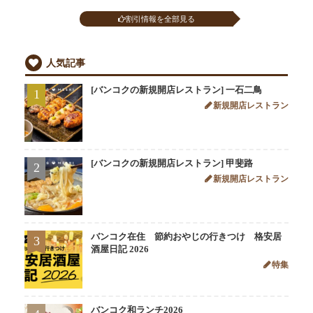
割引情報を全部見る
人気記事
[バンコクの新規開店レストラン] 一石二鳥
1
新規開店レストラン
[バンコクの新規開店レストラン] 甲斐路
2
新規開店レストラン
バンコク在住 節約おやじの行きつけ 格安居
3
酒屋日記 2026
特集
バンコク和ランチ2026