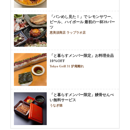
「バンめし見た！」で レモンサワー、
ビール、ハイボール 最初の一杯39バー
ツ
恵美須商店 ラップラオ店
「と暮らすメンバー限定」お料理全品
10%OFF
Tokyo Grill 31 炉庵離れ
「と暮らすメンバー限定」鰻骨せんべ
い無料サービス
うなぎ徳