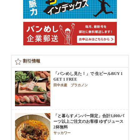
割引情報
「バンめし見た！」で 生ビールBUY 1
GET 1 FREE
田中水産 プラカノン
「と暮らすメンバー限定」合計3,000バ
ーツ以上ご注文のお客様 ゆずジュース
2杯無料
サッカワー