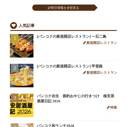
割引情報を全部見る
人気記事
[バンコクの新規開店レストラン] 一石二鳥
1
新規開店レストラン
[バンコクの新規開店レストラン] 甲斐路
2
新規開店レストラン
バンコク在住 節約おやじの行きつけ 格安居
3
酒屋日記 2026
特集
バンコク和ランチ2026