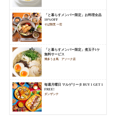
「と暮らすメンバー限定」お料理全品
10%OFF
そば割烹 一芯
「と暮らすメンバー限定」煮玉子1ケ
無料サービス
博多うま馬 アソーク店
毎週月曜日 マルゲリータ BUY 1 GET 1
FREE!
ダンザンテ