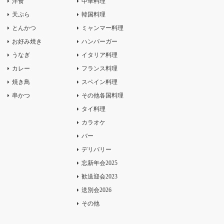
洋食
中華料理
天ぷら
韓国料理
とんかつ
ミャンマー料理
お好み焼き
ハンバーガー
うなぎ
イタリア料理
カレー
フランス料理
焼き鳥
スペイン料理
串かつ
その他各国料理
タイ料理
カラオケ
バー
デリバリー
忘新年会2025
歓送迎会2023
送別会2026
その他