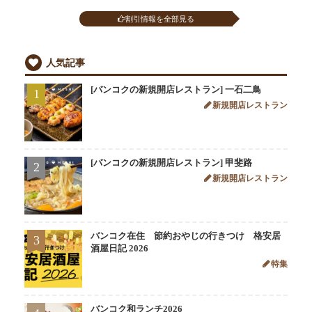
割引情報を全部見る
人気記事
[バンコクの新規開店レストラン] 一石二鳥
1
新規開店レストラン
[バンコクの新規開店レストラン] 甲斐路
2
新規開店レストラン
バンコク在住 節約おやじの行きつけ 格安居
3
酒屋日記 2026
特集
バンコク和ランチ2026