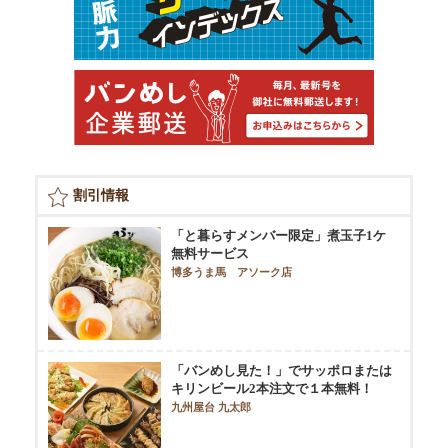
割引情報
「と暮らすメンバー限定」煮玉子1ケ
無料サービス
博多うま馬 アソーク店
「バンめし見た！」でサッポロまたは
キリンビール2本注文で１本無料！
九州屋台 九太郎