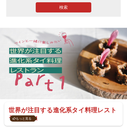
検索
世界が注目する進化系タイ料理レスト
ラン Part1
もっと見る