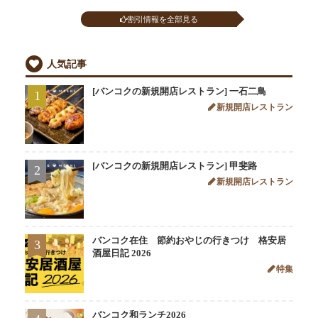
割引情報を全部見る
人気記事
[バンコクの新規開店レストラン] 一石二鳥
1
新規開店レストラン
[バンコクの新規開店レストラン] 甲斐路
2
新規開店レストラン
バンコク在住 節約おやじの行きつけ 格安居
3
酒屋日記 2026
特集
バンコク和ランチ2026