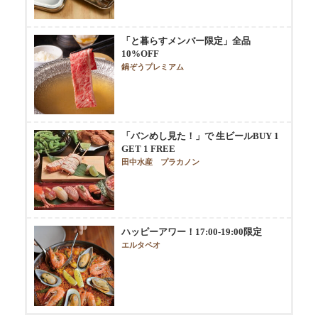
「と暮らすメンバー限定」全品
10%OFF
鍋ぞうプレミアム
「バンめし見た！」で 生ビールBUY 1
GET 1 FREE
田中水産 プラカノン
ハッピーアワー！17:00-19:00限定
エルタペオ