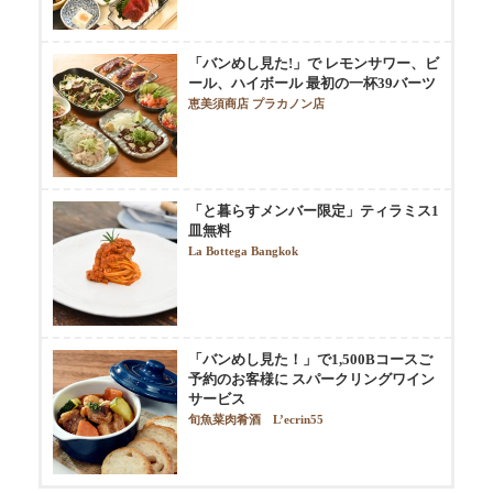
「バンめし見た!」で レモンサワー、ビ
ール、ハイボール 最初の一杯39バーツ
恵美須商店 プラカノン店
「と暮らすメンバー限定」ティラミス1
皿無料
La Bottega Bangkok
「バンめし見た！」で1,500Bコースご
予約のお客様に スパークリングワイン
サービス
旬魚菜肉肴酒 L’ecrin55