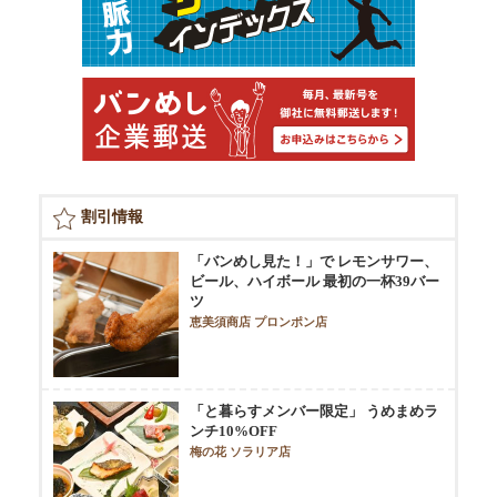
割引情報
「バンめし見た！」で レモンサワー、
ビール、ハイボール 最初の一杯39バー
ツ
恵美須商店 プロンポン店
「と暮らすメンバー限定」 うめまめラ
ンチ10%OFF
梅の花 ソラリア店