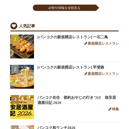
割引情報を全部見る
人気記事
[バンコクの新規開店レストラン] 一石二鳥
1
新規開店レストラン
[バンコクの新規開店レストラン] 甲斐路
2
新規開店レストラン
バンコク在住 節約おやじの行きつけ 格安居
3
酒屋日記 2026
特集
バンコク和ランチ2026