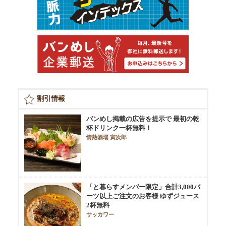
割引情報
バンめし掲載の広告を提示で 最初の乾
杯ドリンク一杯無料！
情熱酒場 寅次郎
「と暮らすメンバー限定」合計3,000バ
ーツ以上ご注文のお客様 ゆずジュース
2杯無料
サッカワー