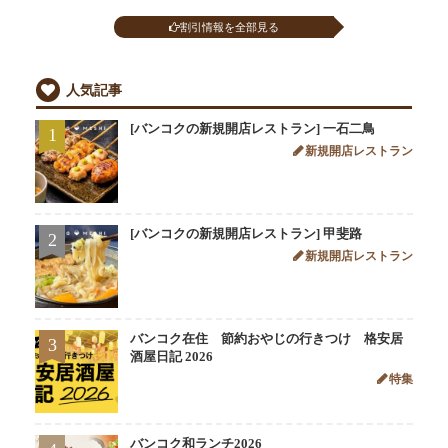
割引情報を全部見る
人気記事
[バンコクの新規開店レストラン] 一石二鳥
1
新規開店レストラン
[バンコクの新規開店レストラン] 甲斐路
2
新規開店レストラン
バンコク在住 節約おやじの行きつけ 格安居
3
酒屋日記 2026
特集
バンコク和ランチ2026