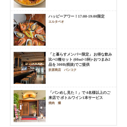
ハッピーアワー！17:00-19:00限定
エルタペオ
「と暮らすメンバー限定」 お得な飲み
比べ3種セット (60ml×3杯)+おつまみ2
品を 300B(税抜)でご提供
折原商店 バンコク
「バンめし見た！」で 4名様以上のご
来店で ボトルワイン1本サービス
焼肉 燦