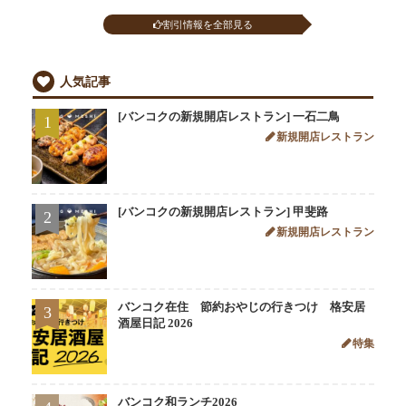
割引情報を全部見る
人気記事
[バンコクの新規開店レストラン] 一石二鳥
1
新規開店レストラン
[バンコクの新規開店レストラン] 甲斐路
2
新規開店レストラン
バンコク在住 節約おやじの行きつけ 格安居
3
酒屋日記 2026
特集
バンコク和ランチ2026