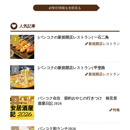
割引情報を全部見る
人気記事
[バンコクの新規開店レストラン] 一石二鳥
1
新規開店レストラン
[バンコクの新規開店レストラン] 甲斐路
2
新規開店レストラン
バンコク在住 節約おやじの行きつけ 格安居
3
酒屋日記 2026
特集
バンコク和ランチ2026