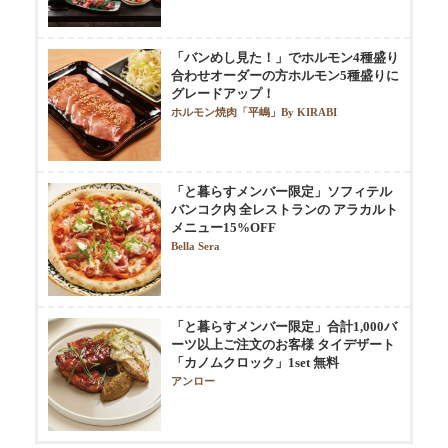
「バンめし見た！」でホルモン4種盛り
合わせオーダーの方ホルモン5種盛りに
グレードアップ！
ホルモン焼肉「平嶋」By KIRABI
「と暮らすメンバー限定」ソフィテル
バンコク内 全レストランの アラカルト
メニュー15%OFF
Bella Sera
「と暮らすメンバー限定」合計1,000バ
ーツ以上ご注文のお客様 タイデザート
「カノムクロック」1set 無料
アンロー