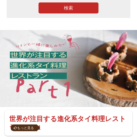
検索
世界が注目する進化系タイ料理レスト
ラン Part1
もっと見る