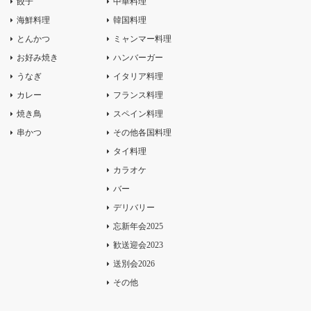
餃子
中華料理
海鮮料理
韓国料理
とんかつ
ミャンマー料理
お好み焼き
ハンバーガー
うなぎ
イタリア料理
カレー
フランス料理
焼き鳥
スペイン料理
串かつ
その他各国料理
タイ料理
カラオケ
バー
デリバリー
忘新年会2025
歓送迎会2023
送別会2026
その他