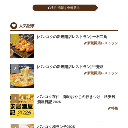
割引情報を全部見る
人気記事
[バンコクの新規開店レストラン] 一石二鳥
1
新規開店レストラン
[バンコクの新規開店レストラン] 甲斐路
2
新規開店レストラン
バンコク在住 節約おやじの行きつけ 格安居
3
酒屋日記 2026
特集
バンコク和ランチ2026