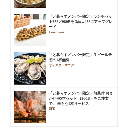
「と暮らすメンバー限定」ランチセッ
ト3品／980Bを 3品→4品にアップグレ
ード
Casa Lenzi
「と暮らすメンバー限定」生ビール最
初の1杯無料
オイスターマニア
「と暮らすメンバー限定」前菜付 おま
かせ串5本セット （360B）をご注文
で、 串もう1本サービス
酉玉