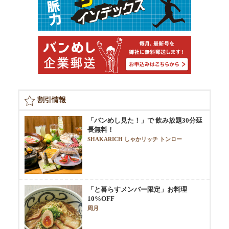
割引情報
「バンめし見た！」で 飲み放題30分延
長無料！
SHAKARICH しゃかリッチ トンロー
「と暮らすメンバー限定」お料理
10%OFF
周月