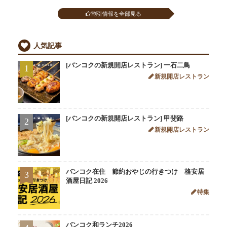
割引情報を全部見る
人気記事
[バンコクの新規開店レストラン] 一石二鳥
1
新規開店レストラン
[バンコクの新規開店レストラン] 甲斐路
2
新規開店レストラン
バンコク在住 節約おやじの行きつけ 格安居
3
酒屋日記 2026
特集
バンコク和ランチ2026