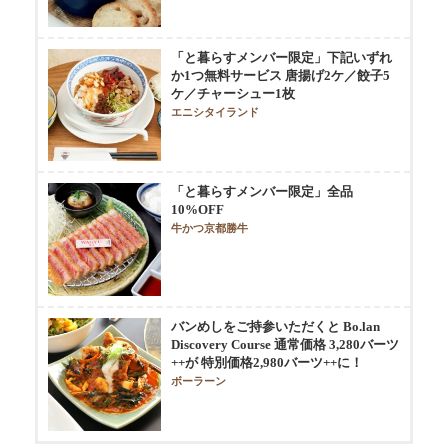
「と暮らすメンバー限定」下記いずれ
か1つ無料サービス 唐揚げ2ケ／餃子5
ケ／チャーシュー1枚
エニシタイランド
「と暮らすメンバー限定」全品
10%OFF
牛かつ京都勝牛
バンめしをご持参いただくと Bo.lan
Discovery Course 通常価格 3,280バーツ
++が 特別価格2,980バーツ++に！
ボーラーン