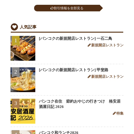
割引情報を全部見る
人気記事
[バンコクの新規開店レストラン] 一石二鳥
1
新規開店レストラン
[バンコクの新規開店レストラン] 甲斐路
2
新規開店レストラン
バンコク在住 節約おやじの行きつけ 格安居
3
酒屋日記 2026
特集
バンコク和ランチ2026