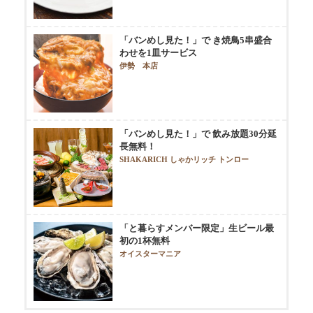
「バンめし見た！」で き焼鳥5串盛合
わせを1皿サービス
伊勢 本店
「バンめし見た！」で 飲み放題30分延
長無料！
SHAKARICH しゃかリッチ トンロー
「と暮らすメンバー限定」生ビール最
初の1杯無料
オイスターマニア