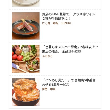
お店のLINE登録で、 グラス赤ワイン
２種が半額以下に！
にく処 鈴㐂 SUZUKI
「と暮らすメンバー限定」2名様以上ご
来店の場合、 全品10%OFF
ふるさと
「バンめし見た！」で き焼鳥5串盛合
わせを1皿サービス
伊勢 本店