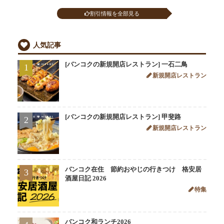
割引情報を全部見る
人気記事
[バンコクの新規開店レストラン] 一石二鳥
1
新規開店レストラン
[バンコクの新規開店レストラン] 甲斐路
2
新規開店レストラン
バンコク在住 節約おやじの行きつけ 格安居
3
酒屋日記 2026
特集
バンコク和ランチ2026