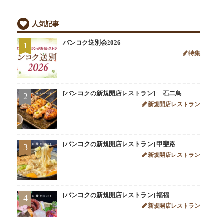
人気記事
バンコク送別会2026
1
特集
[バンコクの新規開店レストラン] 一石二鳥
2
新規開店レストラン
[バンコクの新規開店レストラン] 甲斐路
3
新規開店レストラン
[バンコクの新規開店レストラン] 福福
4
新規開店レストラン