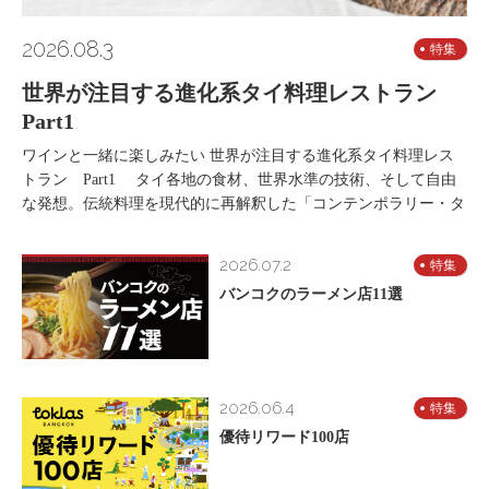
2026.08.3
特集
世界が注目する進化系タイ料理レストラン
Part1
ワインと一緒に楽しみたい 世界が注目する進化系タイ料理レス
トラン Part1 タイ各地の食材、世界水準の技術、そして自由
な発想。伝統料理を現代的に再解釈した「コンテンポラリー・タ
2026.07.2
特集
バンコクのラーメン店11選
2026.06.4
特集
優待リワード100店