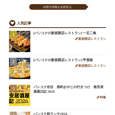
割引情報を全部見る
人気記事
[バンコクの新規開店レストラン] 一石二鳥
1
新規開店レストラン
[バンコクの新規開店レストラン] 甲斐路
2
新規開店レストラン
バンコク在住 節約おやじの行きつけ 格安居
3
酒屋日記 2026
特集
バンコク和ランチ2026