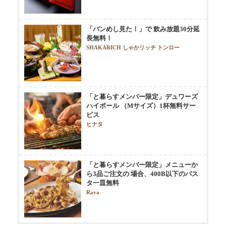
「バンめし見た！」で 飲み放題30分延
長無料！
SHAKARICH しゃかリッチ トンロー
「と暮らすメンバー限定」デュワーズ
ハイボール （Mサイズ）1杯無料サー
ビス
ヒナタ
「と暮らすメンバー限定」メニューか
ら3品ご注文の 場合、400B以下のパス
タ一皿無料
Rava