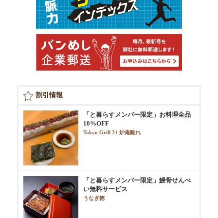
割引情報
「と暮らすメンバー限定」お料理全品
10%OFF
Tokyo Grill 31 炉庵離れ
「と暮らすメンバー限定」鰻骨せんべ
い無料サービス
うなぎ徳