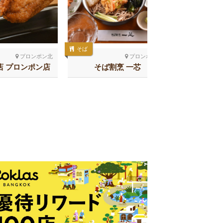
そば
居酒屋
プロンポン北
プロンポン南
店 プロンポン店
そば割烹 一芯
SHAKAR
チ 