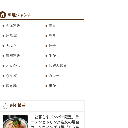
料理ジャンル
会席料理
寿司
居酒屋
洋食
天ぷら
餃子
海鮮料理
牛かつ
とんかつ
お好み焼き
うなぎ
カレー
焼き鳥
串かつ
割引情報
「と暮らすメンバー限定」ラ
ーメンとドリンク注文の場合
コーンウィング（揚げとうも