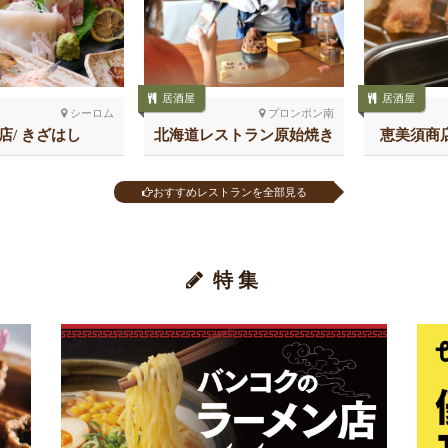
居酒屋
居酒屋
シーロム
プロンポン南
店/ きざはし
北海道レストラン原始焼き
恵美須商
スクンビット26
おすすめレストランを全部見る
特集