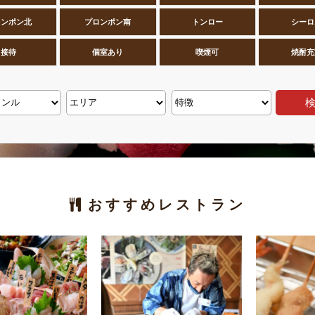
ロンポン北
プロンポン南
トンロー
シーロ
接待
個室あり
喫煙可
焼酎充
おすすめレストラン