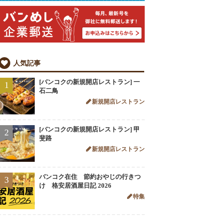
人気記事
[バンコクの新規開店レストラン] 一
1
石二鳥
新規開店レストラン
[バンコクの新規開店レストラン] 甲
2
斐路
新規開店レストラン
バンコク在住 節約おやじの行きつ
3
け 格安居酒屋日記 2026
特集