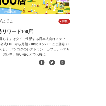
6.06.4
特集
待リワード100店
暮らす」はタイで生活する日本人向けメディ
 公式LINEから月額300Bのメンバーにご登録 い
くと、 バンコクのレストラン、カフェ、ヘアサ
、習い事、買い物などでお得に