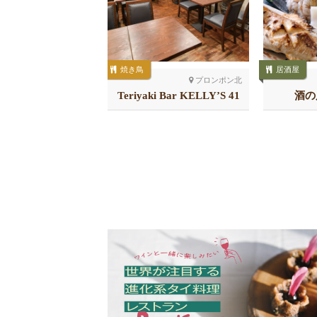
焼き鳥
居酒屋
トンロー
プロンポン北
ARICH しゃかリッ
Teriyaki Bar KELLY’S 41
酒の
チ トンロー
店