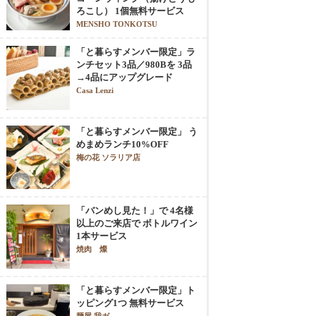
ろこし） 1個無料サービス
MENSHO TONKOTSU
「と暮らすメンバー限定」ラ
ンチセット3品／980Bを 3品
→4品にアップグレード
Casa Lenzi
「と暮らすメンバー限定」 う
めまめランチ10%OFF
梅の花 ソラリア店
「バンめし見た！」で 4名様
以上のご来店で ボトルワイン
1本サービス
焼肉 燦
「と暮らすメンバー限定」ト
ッピング1つ 無料サービス
麺屋 我ガ