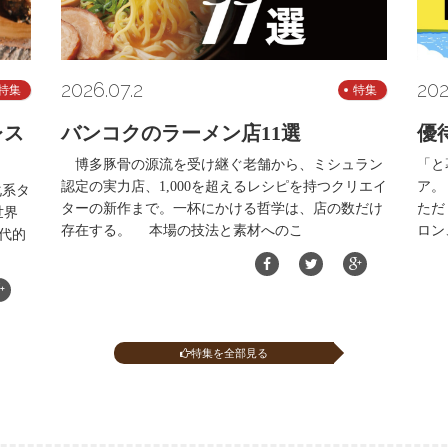
2026.07.2
202
特集
特集
レス
バンコクのラーメン店11選
優
博多豚骨の源流を受け継ぐ老舗から、ミシュラン
「と
認定の実力店、1,000を超えるレシピを持つクリエイ
ア。
化系タ
ターの新作まで。一杯にかける哲学は、店の数だけ
ただ
世界
存在する。 本場の技法と素材へのこ
ロン
代的
特集を全部見る