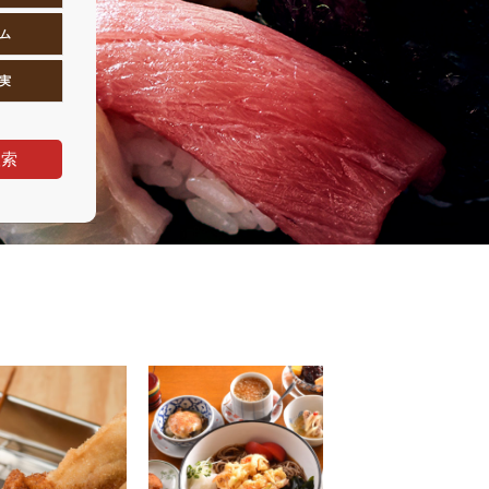
ム
実
検索