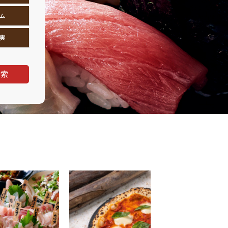
ム
実
検索