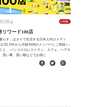
6.06.4
特集
待リワード100店
暮らす」はタイで生活する日本人向けメディ
 公式LINEから月額300Bのメンバーにご登録 い
くと、 バンコクのレストラン、カフェ、ヘアサ
、習い事、買い物などでお得に