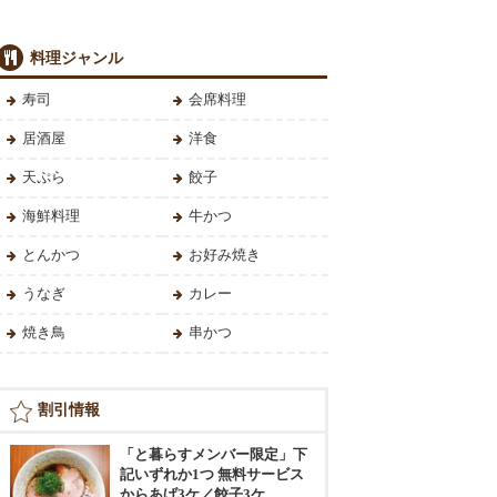
料理ジャンル
寿司
会席料理
居酒屋
洋食
天ぷら
餃子
海鮮料理
牛かつ
とんかつ
お好み焼き
うなぎ
カレー
焼き鳥
串かつ
割引情報
「と暮らすメンバー限定」下
記いずれか1つ 無料サービス
からあげ3ケ／餃子3ケ