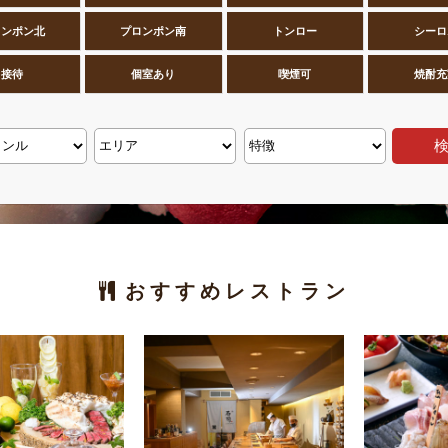
ロンポン北
プロンポン南
トンロー
シーロ
接待
個室あり
喫煙可
焼酎充
おすすめレストラン