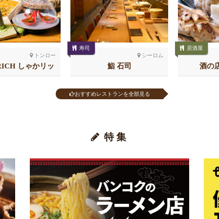
寿司
居酒屋
トンロー
シーロム
RICH しゃかリッ
鮨 石司
酒の店
 トンロー
おすすめレストランを全部見る
特集