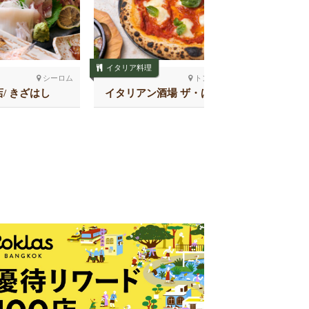
イタリア料理
寿司
シーロム
トンロー
/ きざはし
イタリアン酒場 ザ・ばー
鮨 
る トンロー