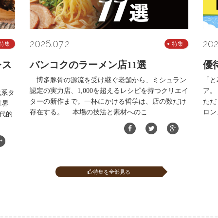
2026.07.2
202
特集
特集
レス
バンコクのラーメン店11選
優
博多豚骨の源流を受け継ぐ老舗から、ミシュラン
「と
認定の実力店、1,000を超えるレシピを持つクリエイ
ア。
化系タ
ターの新作まで。一杯にかける哲学は、店の数だけ
ただ
世界
存在する。 本場の技法と素材へのこ
ロン
代的
特集を全部見る