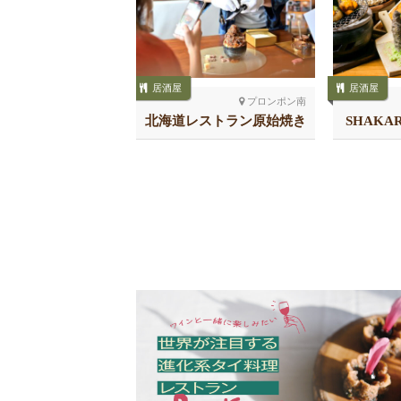
居酒屋
居酒屋
プロンポン北
プロンポン南
商店 プロンポン店
北海道レストラン原始焼き
SHAKA
スクンビット26
チ