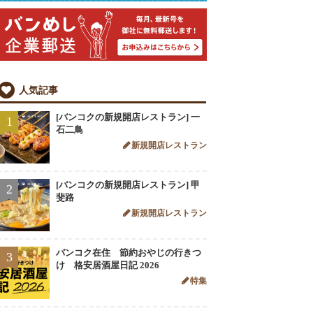
人気記事
[バンコクの新規開店レストラン] 一
1
石二鳥
新規開店レストラン
[バンコクの新規開店レストラン] 甲
2
斐路
新規開店レストラン
バンコク在住 節約おやじの行きつ
3
け 格安居酒屋日記 2026
特集