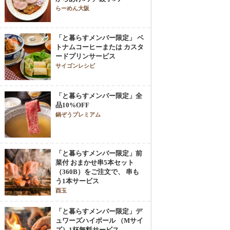
らーめん大阪
「と暮らすメンバー限定」 ベ
トナムコーヒーまたは カスタ
ードプリンサービス
サイゴンレシピ
「と暮らすメンバー限定」全
品10%OFF
鍋ぞうプレミアム
「と暮らすメンバー限定」前
菜付 おまかせ串5本セット
（360B）をご注文で、 串も
う1本サービス
酉玉
「と暮らすメンバー限定」デ
ュワーズハイボール （Mサイ
ズ）1杯無料サービス