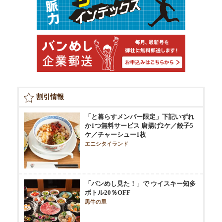
割引情報
「と暮らすメンバー限定」下記いずれ
か1つ無料サービス 唐揚げ2ケ／餃子5
ケ／チャーシュー1枚
エニシタイランド
「バンめし見た！」で ウイスキー知多
ボトル20％OFF
黒牛の里