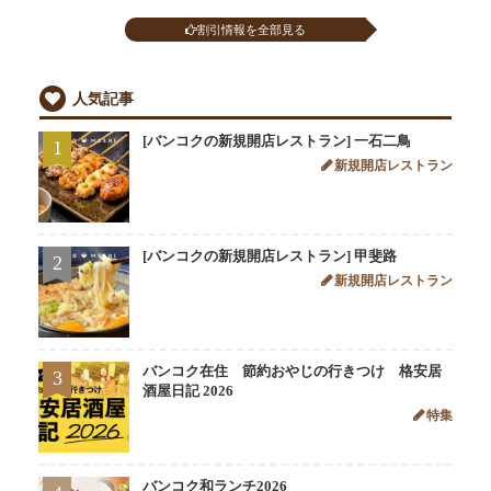
割引情報を全部見る
人気記事
[バンコクの新規開店レストラン] 一石二鳥
1
新規開店レストラン
[バンコクの新規開店レストラン] 甲斐路
2
新規開店レストラン
バンコク在住 節約おやじの行きつけ 格安居
3
酒屋日記 2026
特集
バンコク和ランチ2026