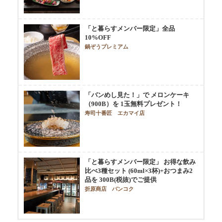
「と暮らすメンバー限定」全品
10%OFF
鍋ぞうプレミアム
「バンめし見た！」で メロンケーキ
（900B）を 1玉無料プレゼント！
寿司十番匠 エカマイ店
「と暮らすメンバー限定」 お得な飲み
比べ3種セット (60ml×3杯)+おつまみ2
品を 300B(税抜)でご提供
折原商店 バンコク