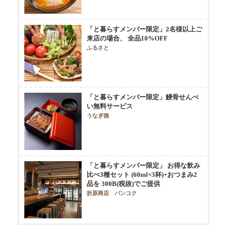
「と暮らすメンバー限定」2名様以上ご
来店の場合、 全品10%OFF
ふるさと
「と暮らすメンバー限定」鰻骨せんべ
い無料サービス
うなぎ徳
「と暮らすメンバー限定」 お得な飲み
比べ3種セット (60ml×3杯)+おつまみ2
品を 300B(税抜)でご提供
折原商店 バンコク