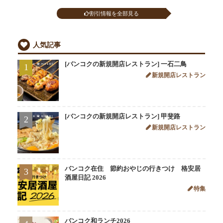
割引情報を全部見る
人気記事
[バンコクの新規開店レストラン] 一石二鳥
1
新規開店レストラン
[バンコクの新規開店レストラン] 甲斐路
2
新規開店レストラン
バンコク在住 節約おやじの行きつけ 格安居
3
酒屋日記 2026
特集
バンコク和ランチ2026