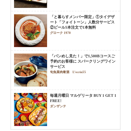
「と暮らすメンバー限定」①タイデザ
ート「フォイトーン」人数分サービス
②ビール5本注文で1本無料
グローク 1970
「バンめし見た！」で1,500Bコースご
予約のお客様に スパークリングワイン
サービス
旬魚菜肉肴酒 L’ecrin55
毎週月曜日 マルゲリータ BUY 1 GET 1
FREE!
ダンザンテ