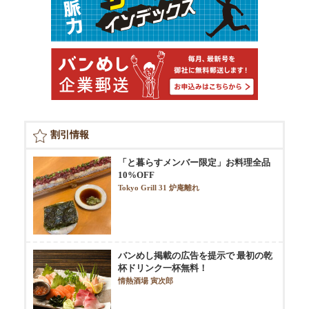
割引情報
「と暮らすメンバー限定」お料理全品
10%OFF
Tokyo Grill 31 炉庵離れ
バンめし掲載の広告を提示で 最初の乾
杯ドリンク一杯無料！
情熱酒場 寅次郎