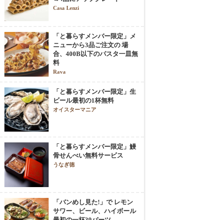
Casa Lenzi
「と暮らすメンバー限定」メ
ニューから3品ご注文の 場
合、400B以下のパスタ一皿無
料
Rava
「と暮らすメンバー限定」生
ビール最初の1杯無料
オイスターマニア
「と暮らすメンバー限定」鰻
骨せんべい無料サービス
うなぎ徳
「バンめし見た!」で レモン
サワー、ビール、ハイボール
最初の一杯39バーツ