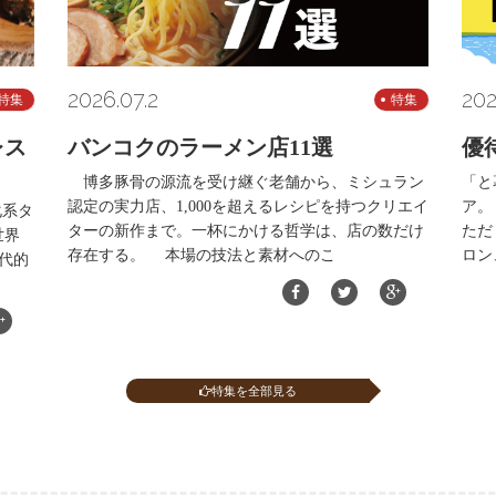
2026.07.2
202
特集
特集
レス
バンコクのラーメン店11選
優
博多豚骨の源流を受け継ぐ老舗から、ミシュラン
「と
認定の実力店、1,000を超えるレシピを持つクリエイ
ア。
化系タ
ターの新作まで。一杯にかける哲学は、店の数だけ
ただ
世界
存在する。 本場の技法と素材へのこ
ロン
代的
特集を全部見る