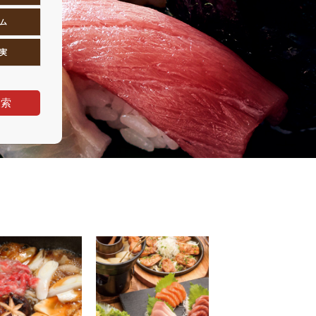
ム
実
検索