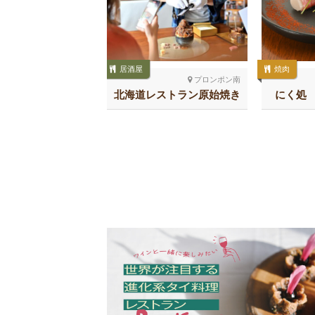
居酒屋
焼肉
シーロム
プロンポン南
鮨 石司
北海道レストラン原始焼き
にく処 
スクンビット26