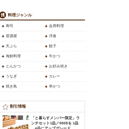
料理ジャンル
寿司
会席料理
居酒屋
洋食
天ぷら
餃子
海鮮料理
牛かつ
とんかつ
お好み焼き
うなぎ
カレー
焼き鳥
串かつ
割引情報
「と暮らすメンバー限定」ラ
ンチセット3品／980Bを 3品
→4品にアップグレード