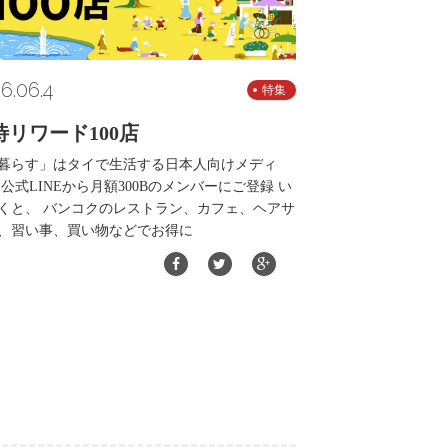
6.06.4
特集
待リワード100店
暮らす」はタイで生活する日本人向けメディ
 公式LINEから月額300Bのメンバーにご登録 い
くと、 バンコクのレストラン、カフェ、ヘアサ
、習い事、買い物などでお得に