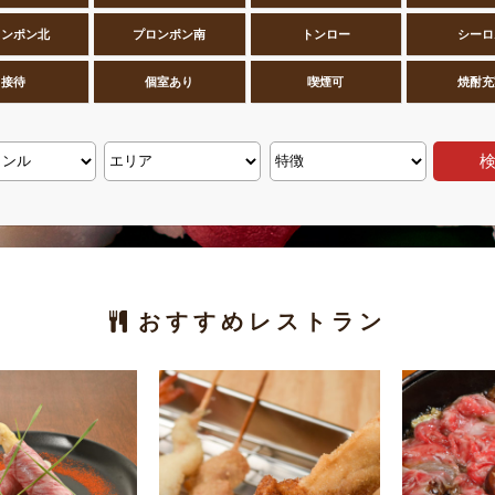
ロンポン北
プロンポン南
トンロー
シーロ
接待
個室あり
喫煙可
焼酎充
おすすめレストラン