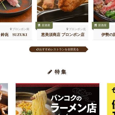
居酒屋
居酒屋
プロンポン南
プロンポン北
鈴㐂 SUZUKI
恵美須商店 プロンポン店
伊勢の
おすすめレストランを全部見る
特集