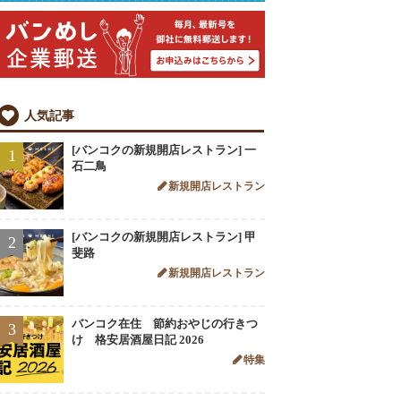
人気記事
[バンコクの新規開店レストラン] 一
1
石二鳥
新規開店レストラン
[バンコクの新規開店レストラン] 甲
2
斐路
新規開店レストラン
バンコク在住 節約おやじの行きつ
3
け 格安居酒屋日記 2026
特集