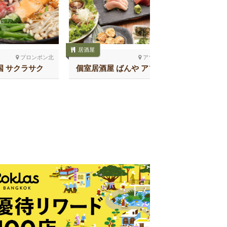
居酒屋
居酒屋
プロンポン北
アソーク
国 サクラサク
個室居酒屋 ばんや アソー
SHAKAR
ク
チ 