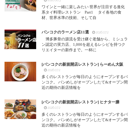
2026.08.3
ワインと一緒に楽しみたい 世界が注目する進化
系タイ料理レストラン Part1 タイ各地の食
材、世界水準の技術、そして自
バンコクのラーメン店11選
2026.07.2
博多豚骨の源流を受け継ぐ老舗から、ミシュラ
ン認定の実力店、1,000を超えるレシピを持つク
リエイターの新作まで。一杯に
[バンコクの新規開店レストラン] らーめん大阪
2026.07.2
多くのレストランが毎日のようにオープンするバ
ンコク。 バンめしがオープンしたて&オープン間
近の期待の新店情報を
[バンコクの新規開店レストラン] ヒナタ一膳
2026.07.2
多くのレストランが毎日のようにオープンするバ
ンコク。 バンめしがオープンしたて&オープン間
近の期待の新店情報を