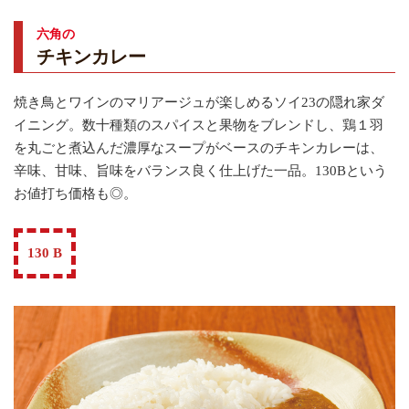
六角の
チキンカレー
焼き鳥とワインのマリアージュが楽しめるソイ23の隠れ家ダ
イニング。数十種類のスパイスと果物をブレンドし、鶏１羽
を丸ごと煮込んだ濃厚なスープがベースのチキンカレーは、
辛味、甘味、旨味をバランス良く仕上げた一品。130Bという
お値打ち価格も◎。
130 B