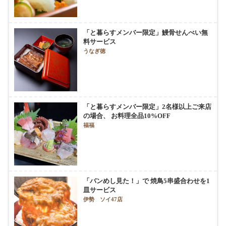
「と暮らすメンバー限定」鰻骨せんべい無
料サービス
うなぎ徳
「と暮らすメンバー限定」2名様以上ご来店
の場合、 お料理全品10%OFF
福福
「バンめし見た！」で 焼鳥5串盛合わせを1
皿サービス
伊勢 ソイ47店