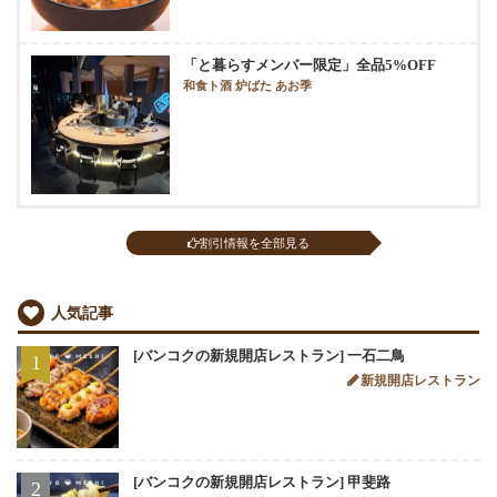
「と暮らすメンバー限定」全品5%OFF
和食ト酒 炉ばた あお季
割引情報を全部見る
人気記事
[バンコクの新規開店レストラン] 一石二鳥
1
新規開店レストラン
[バンコクの新規開店レストラン] 甲斐路
2