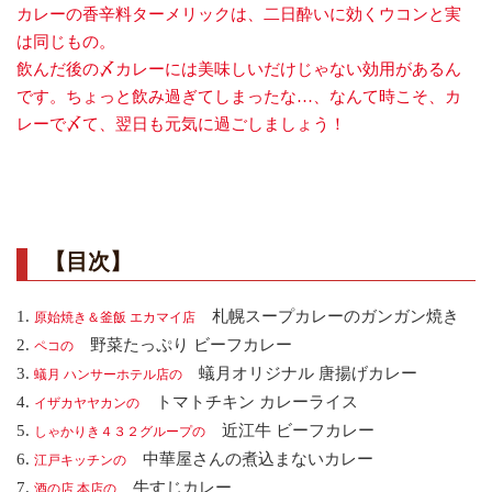
カレーの香辛料ターメリックは、二日酔いに効くウコンと実
は同じもの。
飲んだ後の〆カレーには美味しいだけじゃない効用があるん
です。ちょっと飲み過ぎてしまったな…、なんて時こそ、カ
レーで〆て、翌日も元気に過ごしましょう！
【目次】
1.
札幌スープカレーのガンガン焼き
原始焼き＆釜飯 エカマイ店
2.
野菜たっぷり ビーフカレー
ペコの
3.
蟻月オリジナル 唐揚げカレー
蟻月 ハンサーホテル店の
4.
トマトチキン カレーライス
イザカヤヤカンの
5.
近江牛 ビーフカレー
しゃかりき４３２グループの
6.
中華屋さんの煮込まないカレー
江戸キッチンの
7.
牛すじカレー
酒の店 本店の