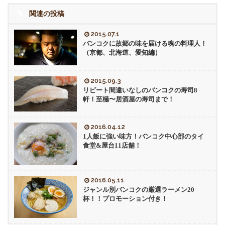
関連の投稿
2015.07.1
バンコクに故郷の味を届ける魂の料理人！
（京都、北海道、愛知編）
2015.09.3
リピート間違いなしのバンコクの寿司8
軒！至極〜居酒屋の寿司まで！
2016.04.12
1人飯に強い味方！バンコク中心部のタイ
食堂&屋台11店舗！
2016.05.11
ジャンル別バンコクの厳選ラーメン20
杯！！プロモーション付き！