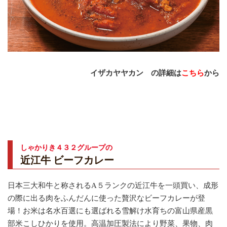
イザカヤヤカン の詳細は
こちら
から
しゃかりき４３２グループの
近江牛 ビーフカレー
日本三大和牛と称されるA５ランクの近江牛を一頭買い、成形
の際に出る肉をふんだんに使った贅沢なビーフカレーが登
場！お米は名水百選にも選ばれる雪解け水育ちの富山県産黒
部米こしひかりを使用。高温加圧製法により野菜、果物、肉