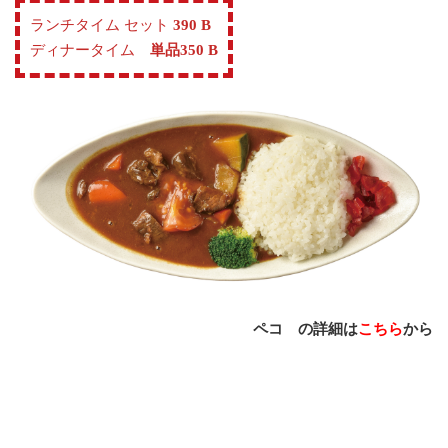
ランチタイム セット
390 B
ディナータイム
単品350 B
ペコ の詳細は
こちら
から