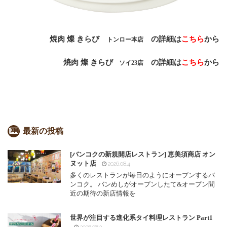
焼肉 燦 きらび
の詳細は
こちら
から
トンロー本店
焼肉 燦 きらび
の詳細は
こちら
から
ソイ23店
最新の投稿
[バンコクの新規開店レストラン] 恵美須商店 オン
ヌット店
2026.08.4
多くのレストランが毎日のようにオープンするバ
ンコク。 バンめしがオープンしたて&オープン間
近の期待の新店情報を
世界が注目する進化系タイ料理レストラン Part1