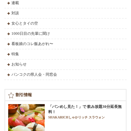
連載
対談
女心とタイの空
1000日目の先輩に聞け
看板娘のコレ飯あがれ〜
特集
お知らせ
バンコクの県人会・同窓会
割引情報
「バンめし見た！」で 飲み放題30分延長無
料！
SHAKARICHしゃかリッチ スラウォン