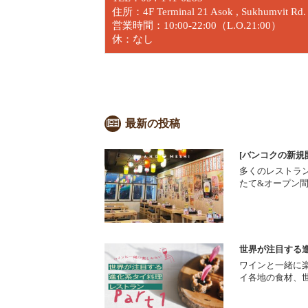
住所：4F Terminal 21 Asok , Sukhumvit Rd.
営業時間：10:00-22:00（L.O.21:00）
休：なし
最新の投稿
[バンコクの新規
多くのレストラ
たて&オープン
世界が注目する進
ワインと一緒に楽
イ各地の食材、