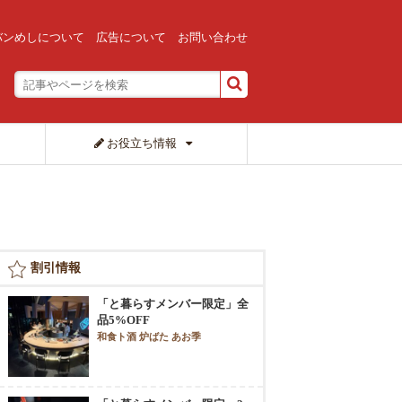
バンめしについて
広告について
お問い合わせ
お役立ち情報
割引情報
「と暮らすメンバー限定」全
品5%OFF
和食ト酒 炉ばた あお季