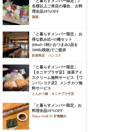
「と暮らすメンバー限定」2
名様以上ご来店の場合、 お料
理全品10%OFF
福福
「と暮らすメンバー限定」 お
得な飲み比べ3種セット
(60ml×3杯)+おつまみ2品を
300B(税抜)でご提供
折原商店 バンコク
「と暮らすメンバー限定」
【タニヤプラザ店】 抹茶アイ
スクリーム無料サービス 【ワ
ンバンコク店】 メンチカツ無
料サービス
とんかつ徳 タニヤプラザ店
「と暮らすメンバー限定」お
料理全品10%OFF
Tokyo Grill 31 炉庵離れ