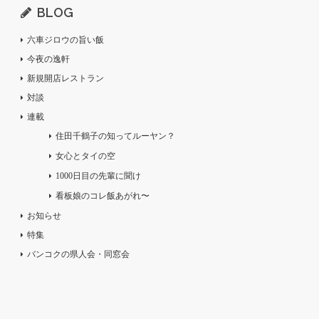
BLOG
六車ジロウの旨い飯
今夜の逸軒
新規開店レストラン
対談
連載
住田千鶴子の知ってルーヤン？
女心とタイの空
1000日目の先輩に聞け
看板娘のコレ飯あがれ〜
お知らせ
特集
バンコクの県人会・同窓会