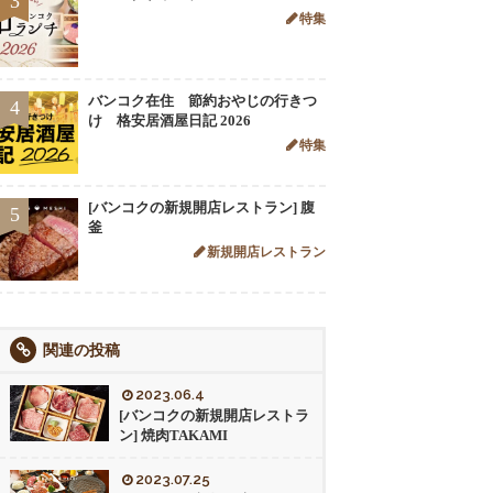
3
特集
バンコク在住 節約おやじの行きつ
4
け 格安居酒屋日記 2026
特集
[バンコクの新規開店レストラン] 腹
5
釜
新規開店レストラン
関連の投稿
2023.06.4
[バンコクの新規開店レストラ
ン] 焼肉TAKAMI
2023.07.25