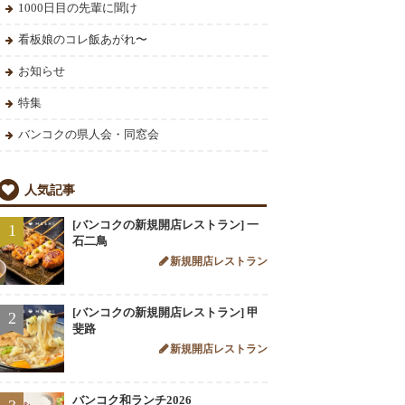
1000日目の先輩に聞け
看板娘のコレ飯あがれ〜
お知らせ
特集
バンコクの県人会・同窓会
人気記事
[バンコクの新規開店レストラン] 一
1
石二鳥
新規開店レストラン
[バンコクの新規開店レストラン] 甲
2
斐路
新規開店レストラン
バンコク和ランチ2026