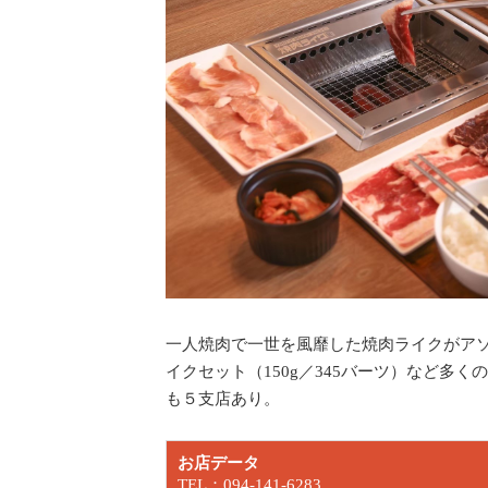
一人焼肉で一世を風靡した焼肉ライクがア
イクセット（150g／345バーツ）など多
も５支店あり。
お店データ
TEL：094-141-6283