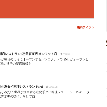
焼肉ライク
開店レストラン] 恵美須商店 オンヌット店
2026.08.4
ンが毎日のようにオープンするバンコク。 バンめしがオープンし
間近の期待の新店情報を
化系タイ料理レストラン Part1
2026.08.3
しみたい 世界が注目する進化系タイ料理レストラン Part1 タ
世界水準の技術、そして自