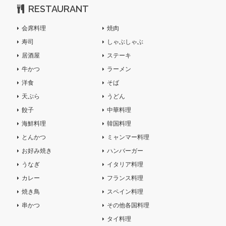
RESTAURANT
会席料理
焼肉
寿司
しゃぶしゃぶ
居酒屋
ステーキ
牛かつ
ラーメン
洋食
そば
天ぷら
うどん
餃子
中華料理
海鮮料理
韓国料理
とんかつ
ミャンマー料理
お好み焼き
ハンバーガー
うなぎ
イタリア料理
カレー
フランス料理
焼き鳥
スペイン料理
串かつ
その他各国料理
タイ料理