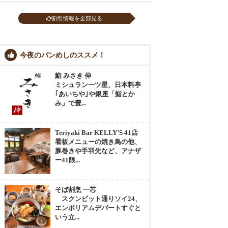
割引情報を全部見る
今夜のバンめしのススメ！
鮨 みさき 伸
ミシュラン一ツ星、日本料亭
｢あいちや｣や銀座「鮨とか
み」で豊...
Teriyaki Bar KELLY’S 41店
看板メニューの焼き鳥の他、
豚巻きや手羽先など、アナザ
ー41限...
そば割烹 一芯
スクンビット通りソイ24、
エンポリアムデパートすぐと
いう立...