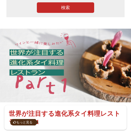
検索
世界が注目する進化系タイ料理レスト
ラン Part1
もっと見る