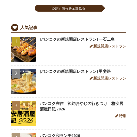
割引情報を全部見る
人気記事
[バンコクの新規開店レストラン] 一石二鳥
1
新規開店レストラン
[バンコクの新規開店レストラン] 甲斐路
2
新規開店レストラン
バンコク在住 節約おやじの行きつけ 格安居
3
酒屋日記 2026
特集
バンコク和ランチ2026