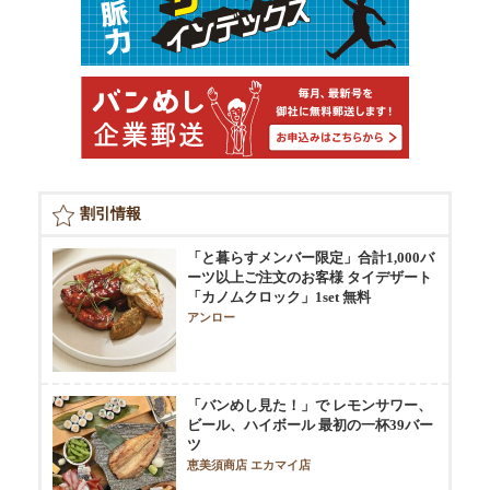
割引情報
「と暮らすメンバー限定」合計1,000バ
ーツ以上ご注文のお客様 タイデザート
「カノムクロック」1set 無料
アンロー
「バンめし見た！」で レモンサワー、
ビール、ハイボール 最初の一杯39バー
ツ
恵美須商店 エカマイ店