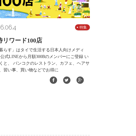
6.06.4
特集
待リワード100店
暮らす」はタイで生活する日本人向けメディ
 公式LINEから月額300Bのメンバーにご登録 い
くと、 バンコクのレストラン、カフェ、ヘアサ
、習い事、買い物などでお得に