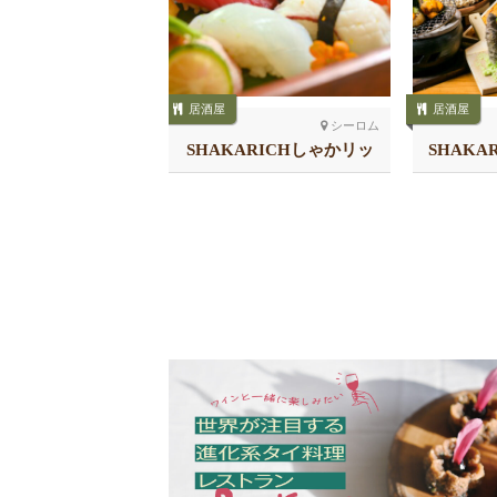
居酒屋
居酒屋
プロンポン南
シーロム
 鈴㐂 SUZUKI
SHAKARICHしゃかリッ
SHAKA
チ スラウォン
チ