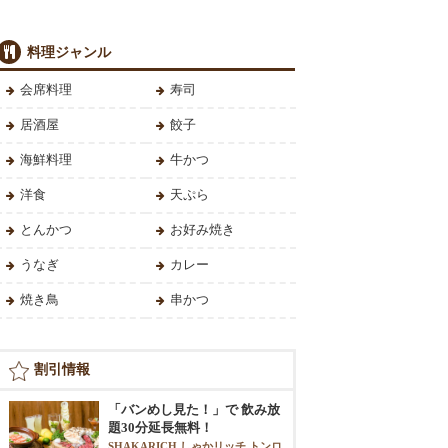
料理ジャンル
会席料理
寿司
居酒屋
餃子
海鮮料理
牛かつ
洋食
天ぷら
とんかつ
お好み焼き
うなぎ
カレー
焼き鳥
串かつ
割引情報
「バンめし見た！」で 飲み放
題30分延長無料！
SHAKARICH しゃかリッチ トンロ