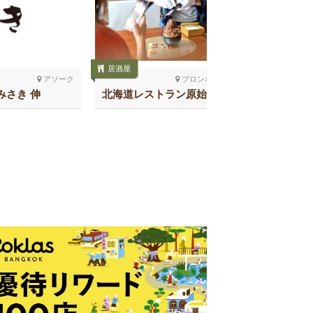
居酒屋
そば
アソーク
プロンポン南
みさき 伸
北海道レストラン原始焼き
そば
スクンビット26