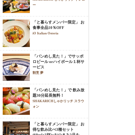
ー
「と暮らすメンバー限定」 お
食事全品10％OFF
iO Italian Osteria
「バンめし見た！」でサッポ
ロビール orハイボール１杯サ
ービス
割烹 夢
「バンめし見た！」で 飲み放
題30分延長無料！
SHAKARICHしゃかリッチ スラウ
ォン
「と暮らすメンバー限定」 お
得な飲み比べ3種セット
(60ml×3杯)+おつまみ2品を