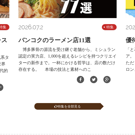
2026.07.2
202
特集
特集
レス
バンコクのラーメン店11選
優
博多豚骨の源流を受け継ぐ老舗から、ミシュラン
「と
認定の実力店、1,000を超えるレシピを持つクリエイ
ア。
化系タ
ターの新作まで。一杯にかける哲学は、店の数だけ
ただ
世界
存在する。 本場の技法と素材へのこ
ロン
代的
特集を全部見る