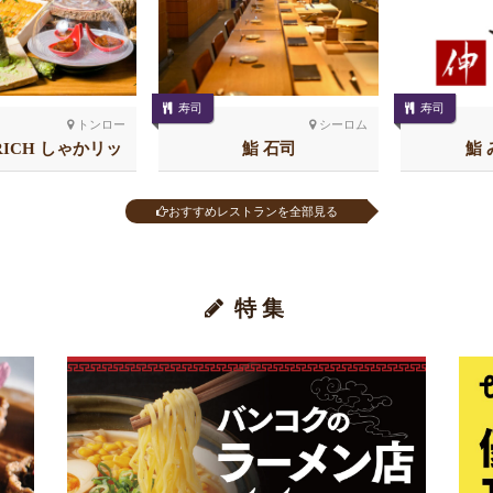
寿司
寿司
トンロー
シーロム
RICH しゃかリッ
鮨 石司
鮨 
 トンロー
おすすめレストランを全部見る
特集