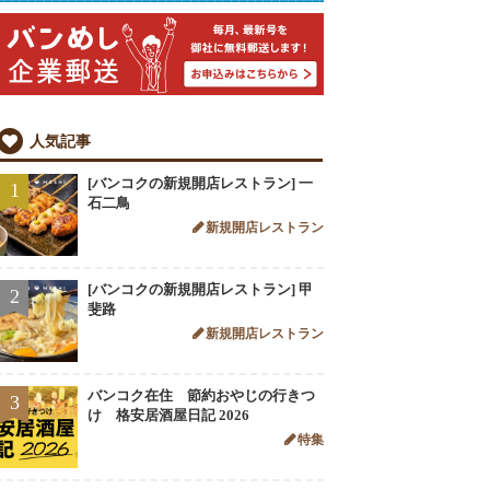
人気記事
[バンコクの新規開店レストラン] 一
1
石二鳥
新規開店レストラン
[バンコクの新規開店レストラン] 甲
2
斐路
新規開店レストラン
バンコク在住 節約おやじの行きつ
3
け 格安居酒屋日記 2026
特集