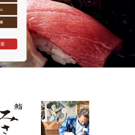
ム
実
検索