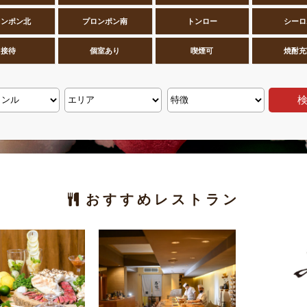
ロンポン北
プロンポン南
トンロー
シーロ
接待
個室あり
喫煙可
焼酎充
おすすめレストラン