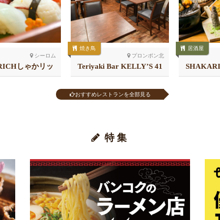
焼き鳥
居酒屋
シーロム
プロンポン北
RICHしゃかリッ
Teriyaki Bar KELLY’S 41
SHAKAR
 スラウォン
店
チ
おすすめレストランを全部見る
特集