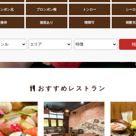
ロンポン北
プロンポン南
トンロー
シーロ
接待
個室あり
喫煙可
焼酎充
おすすめレストラン