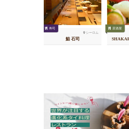
トンロー
寿司
居酒屋
i Bar KELLY’S 51
シーロム
店
鮨 石司
SHAKA
チ