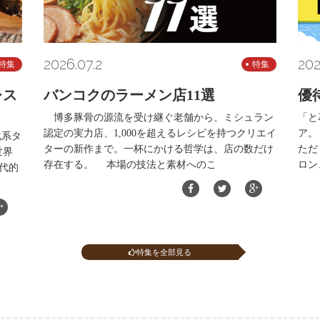
2026.07.2
202
特集
特集
レス
バンコクのラーメン店11選
優
博多豚骨の源流を受け継ぐ老舗から、ミシュラン
「と
認定の実力店、1,000を超えるレシピを持つクリエイ
ア。
化系タ
ターの新作まで。一杯にかける哲学は、店の数だけ
ただ
世界
存在する。 本場の技法と素材へのこ
ロン
代的
特集を全部見る