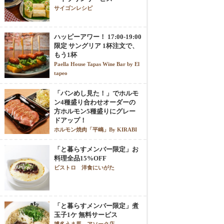
サイゴンレシピ
ハッピーアワー！ 17:00-19:00
限定 サングリア 1杯注文で、
もう1杯
Paella House Tapas Wine Bar by El
tapeo
「バンめし見た！」でホルモ
ン4種盛り合わせオーダーの
方ホルモン5種盛りにグレー
ドアップ！
ホルモン焼肉「平嶋」By KIRABI
「と暮らすメンバー限定」お
料理全品15%OFF
ビストロ 洋食にいがた
「と暮らすメンバー限定」煮
玉子1ケ 無料サービス
博多うま馬 アソーク店