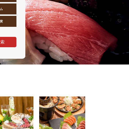
ム
実
検索