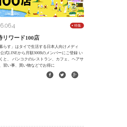
6.06.4
特集
待リワード100店
暮らす」はタイで生活する日本人向けメディ
 公式LINEから月額300Bのメンバーにご登録 い
くと、 バンコクのレストラン、カフェ、ヘアサ
、習い事、買い物などでお得に