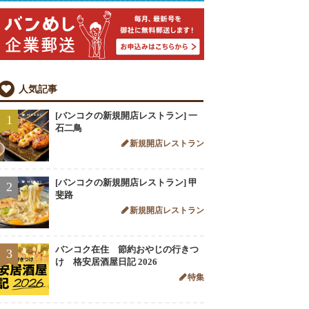
人気記事
[バンコクの新規開店レストラン] 一
1
石二鳥
新規開店レストラン
[バンコクの新規開店レストラン] 甲
2
斐路
新規開店レストラン
バンコク在住 節約おやじの行きつ
3
け 格安居酒屋日記 2026
特集