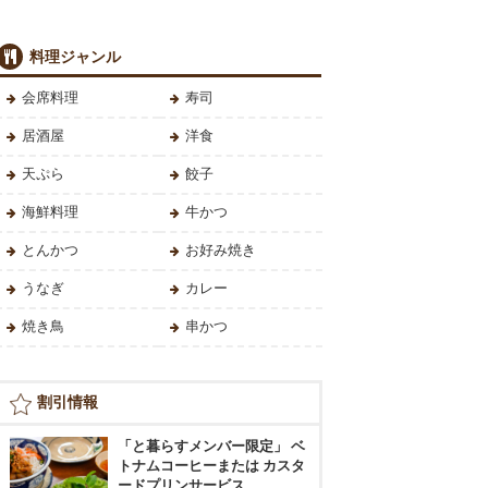
料理ジャンル
会席料理
寿司
居酒屋
洋食
天ぷら
餃子
海鮮料理
牛かつ
とんかつ
お好み焼き
うなぎ
カレー
焼き鳥
串かつ
割引情報
「と暮らすメンバー限定」 ベ
トナムコーヒーまたは カスタ
ードプリンサービス