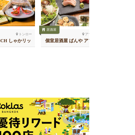
居酒屋
居酒屋
トンロー
アソーク
ICH しゃかリッ
個室居酒屋 ばんや アソー
恵美須商店
 トンロー
ク