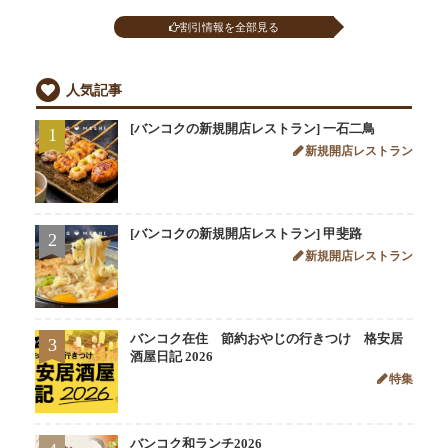
割引情報を全部見る
人気記事
[バンコクの新規開店レストラン] 一石二鳥
1
新規開店レストラン
[バンコクの新規開店レストラン] 甲斐路
2
新規開店レストラン
バンコク在住 節約おやじの行きつけ 格安居
3
酒屋日記 2026
特集
バンコク和ランチ2026