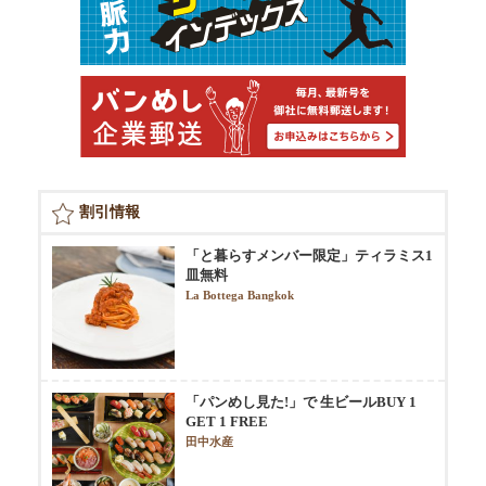
割引情報
「と暮らすメンバー限定」ティラミス1
皿無料
La Bottega Bangkok
「パンめし見た!」で 生ビールBUY 1
GET 1 FREE
田中水産