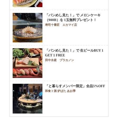
「バンめし見た！」で メロンケーキ
（900B）を 1玉無料プレゼント！
寿司十番匠 エカマイ店
「バンめし見た！」で 生ビールBUY 1
GET 1 FREE
田中水産 プラカノン
「と暮らすメンバー限定」全品5%OFF
和食ト酒 炉ばた あお季