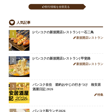
割引情報を全部見る
人気記事
[バンコクの新規開店レストラン] 一石二鳥
1
新規開店レストラン
[バンコクの新規開店レストラン] 甲斐路
2
新規開店レストラン
バンコク在住 節約おやじの行きつけ 格安居
3
酒屋日記 2026
特集
バンコク和ランチ2026