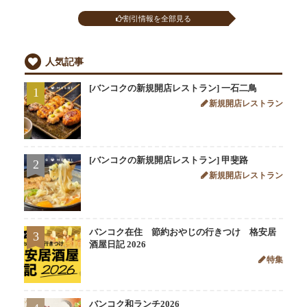
割引情報を全部見る
人気記事
[バンコクの新規開店レストラン] 一石二鳥
1
新規開店レストラン
[バンコクの新規開店レストラン] 甲斐路
2
新規開店レストラン
バンコク在住 節約おやじの行きつけ 格安居
3
酒屋日記 2026
特集
バンコク和ランチ2026