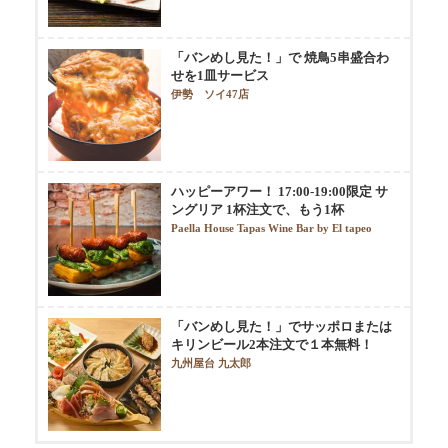
「バンめし見た！」で 焼鳥5串盛合わ
せを1皿サービス
伊勢 ソイ47店
ハッピーアワー！ 17:00-19:00限定 サ
ングリア 1杯注文で、もう1杯
Paella House Tapas Wine Bar by El tapeo
「バンめし見た！」でサッポロまたは
キリンビール2本注文で１本無料！
九州屋台 九太郎