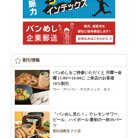
割引情報
バンめしをご持参いただくと 月曜〜金
曜 11:00〜16:00に ご来店のお客様
10%割引
ウー・アーバン・ラスティック・タイ
「バンめし見た！」で レモンサワー、
ビール、ハイボール 最初の一杯39バー
ツ
恵比須商店 ナナ店