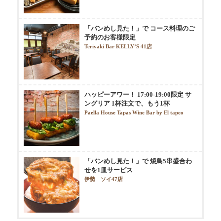
「バンめし見た！」で コース料理のご
予約のお客様限定
Teriyaki Bar KELLY’S 41店
ハッピーアワー！ 17:00-19:00限定 サ
ングリア 1杯注文で、もう1杯
Paella House Tapas Wine Bar by El tapeo
「バンめし見た！」で 焼鳥5串盛合わ
せを1皿サービス
伊勢 ソイ47店