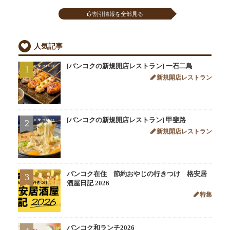
割引情報を全部見る
人気記事
[バンコクの新規開店レストラン] 一石二鳥
1
新規開店レストラン
[バンコクの新規開店レストラン] 甲斐路
2
新規開店レストラン
バンコク在住 節約おやじの行きつけ 格安居
3
酒屋日記 2026
特集
バンコク和ランチ2026