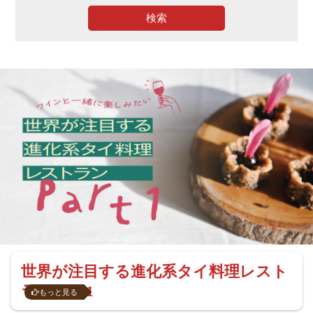
検索
世界が注目する進化系タイ料理レスト
ラン Part1
もっと見る