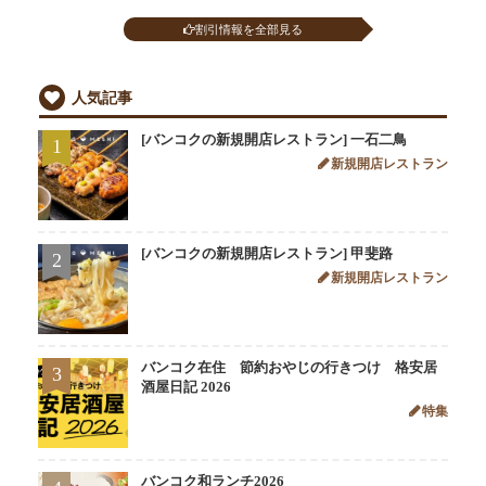
割引情報を全部見る
人気記事
[バンコクの新規開店レストラン] 一石二鳥
1
新規開店レストラン
[バンコクの新規開店レストラン] 甲斐路
2
新規開店レストラン
バンコク在住 節約おやじの行きつけ 格安居
3
酒屋日記 2026
特集
バンコク和ランチ2026