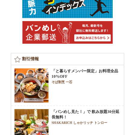
割引情報
「と暮らすメンバー限定」お料理全品
10%OFF
そば割烹 一芯
「バンめし見た！」で 飲み放題30分延
長無料！
SHAKARICH しゃかリッチ トンロー