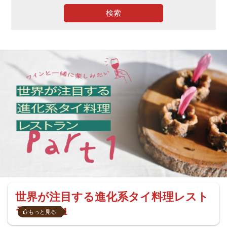
検索
世界が注目する進化系タイ料理レスト
ラン Part1
もっと見る