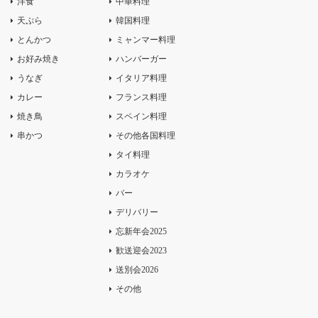
洋食
中華料理
天ぷら
韓国料理
とんかつ
ミャンマー料理
お好み焼き
ハンバーガー
うなぎ
イタリア料理
カレー
フランス料理
焼き鳥
スペイン料理
串かつ
その他各国料理
タイ料理
カラオケ
バー
デリバリー
忘新年会2025
歓送迎会2023
送別会2026
その他