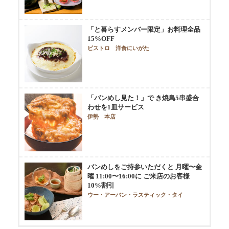
「と暮らすメンバー限定」お料理全品
15%OFF
ビストロ 洋食にいがた
「バンめし見た！」で き焼鳥5串盛合
わせを1皿サービス
伊勢 本店
バンめしをご持参いただくと 月曜〜金
曜 11:00〜16:00に ご来店のお客様
10%割引
ウー・アーバン・ラスティック・タイ